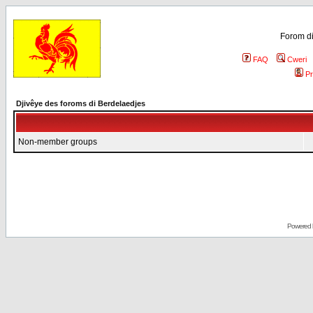
Forom di
FAQ
Cweri
Pr
Djivêye des foroms di Berdelaedjes
Non-member groups
Powered