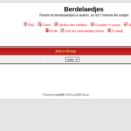
Berdelaedjes
Forom di berdelaedjes e walon, so tot l' minme ké sudjet
FAQ
Cweri
Djivêye des mimbes
Groupes d' uzeus
S
Profil
Lére les messaedjes privés
S' elodjî
Join a Group
Powered by
phpBB
© 2001 phpBB Group