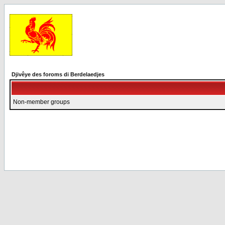
Djivêye des foroms di Berdelaedjes
Non-member groups