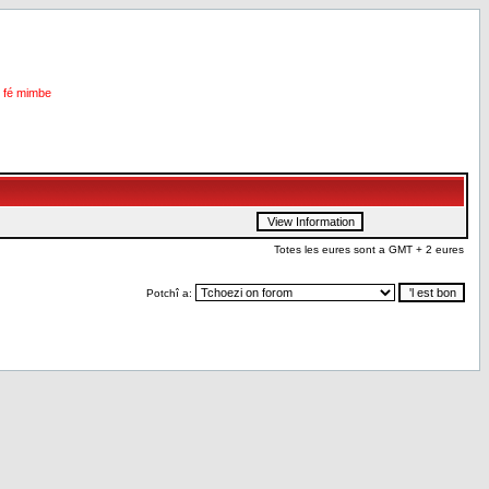
i fé mimbe
Totes les eures sont a GMT + 2 eures
Potchî a: