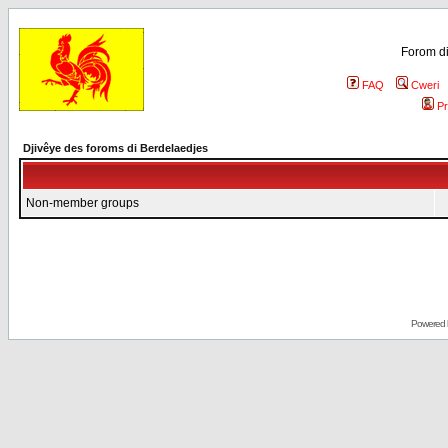
Forom di
FAQ
Cweri
Pr
Djivêye des foroms di Berdelaedjes
Non-member groups
Powered