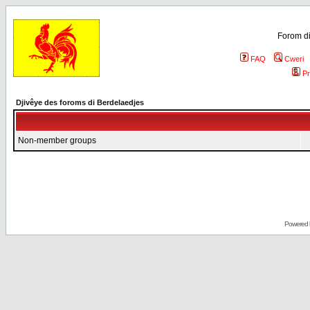
Forom di
FAQ
Cweri
Pr
Djivêye des foroms di Berdelaedjes
Non-member groups
Powered