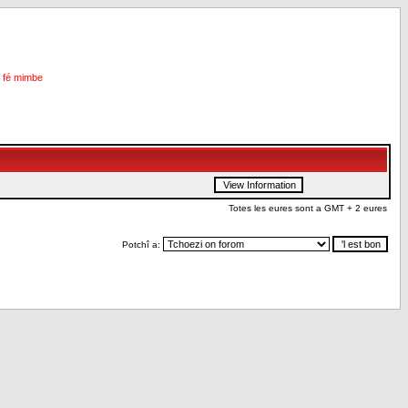
i fé mimbe
Totes les eures sont a GMT + 2 eures
Potchî a: