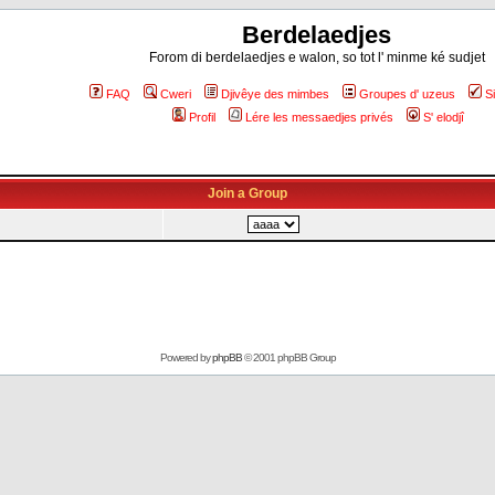
Berdelaedjes
Forom di berdelaedjes e walon, so tot l' minme ké sudjet
FAQ
Cweri
Djivêye des mimbes
Groupes d' uzeus
S
Profil
Lére les messaedjes privés
S' elodjî
Join a Group
Powered by
phpBB
© 2001 phpBB Group