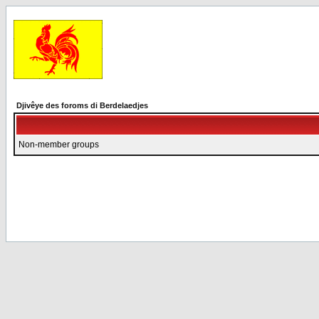
Djivêye des foroms di Berdelaedjes
Non-member groups