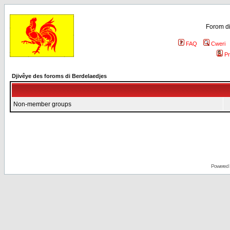
Forom di
FAQ
Cweri
Pr
Djivêye des foroms di Berdelaedjes
Non-member groups
Powered