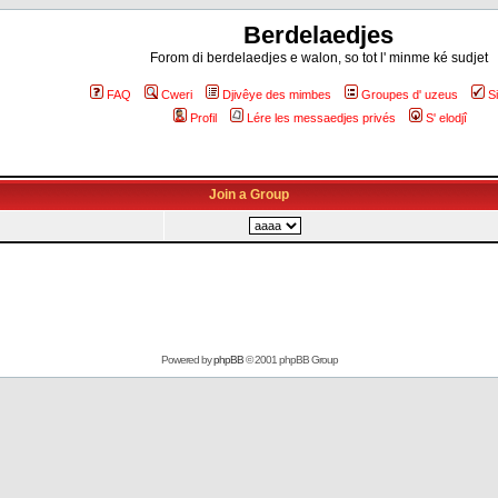
Berdelaedjes
Forom di berdelaedjes e walon, so tot l' minme ké sudjet
FAQ
Cweri
Djivêye des mimbes
Groupes d' uzeus
S
Profil
Lére les messaedjes privés
S' elodjî
Join a Group
Powered by
phpBB
© 2001 phpBB Group