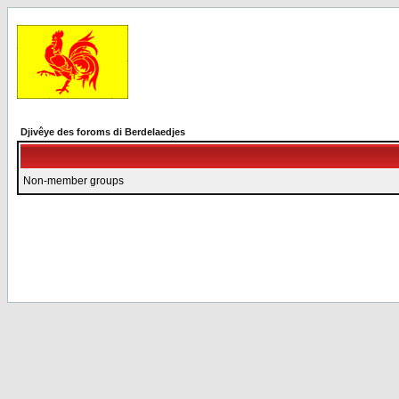
Djivêye des foroms di Berdelaedjes
Non-member groups