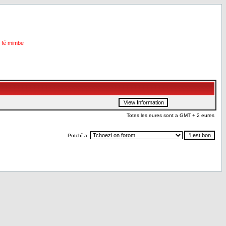
i fé mimbe
Totes les eures sont a GMT + 2 eures
Potchî a: