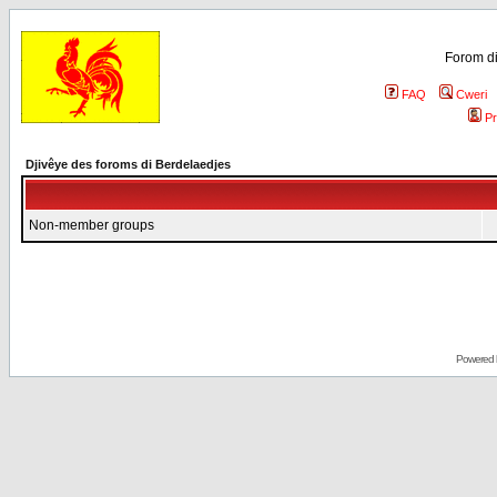
Forom di
FAQ
Cweri
Pr
Djivêye des foroms di Berdelaedjes
Non-member groups
Powered