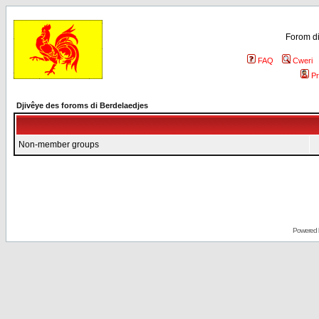
Forom di
FAQ
Cweri
Pr
Djivêye des foroms di Berdelaedjes
Non-member groups
Powered