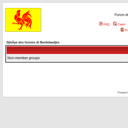
Forom di
FAQ
Cweri
Pr
Djivêye des foroms di Berdelaedjes
Non-member groups
Powered