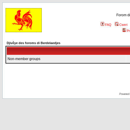
Forom di
FAQ
Cweri
Pr
Djivêye des foroms di Berdelaedjes
Non-member groups
Powered