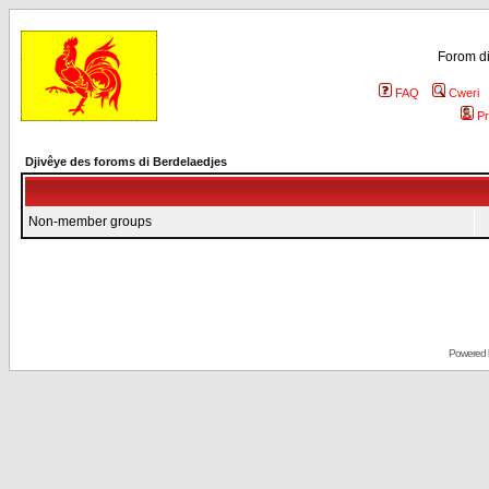
Forom di
FAQ
Cweri
Pr
Djivêye des foroms di Berdelaedjes
Non-member groups
Powered