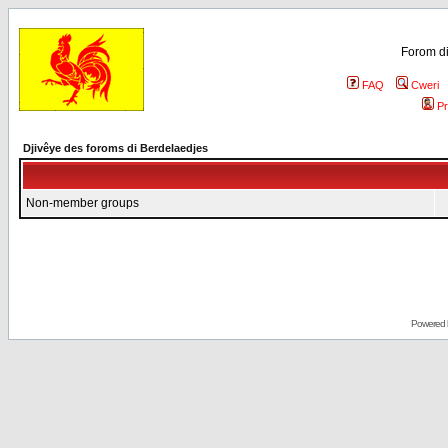
Forom di
FAQ
Cweri
Pr
Djivêye des foroms di Berdelaedjes
Non-member groups
Powered