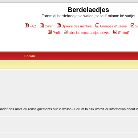
Berdelaedjes
Forom di berdelaedjes e walon, so tot l' minme ké sudjet
FAQ
Cweri
Djivêye des mimbes
Groupes d' uzeus
S
Profil
Lére les messaedjes privés
S' elodjî
Forom
er des mots ou renseignements sur le wallon / Forum to ask words or information about 