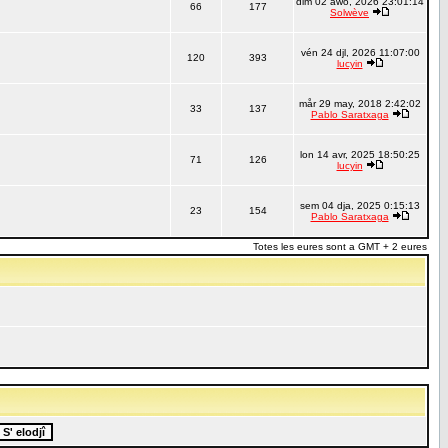
dim 02 awo, 2026 23:01:14
66
177
Solwève
vén 24 djl, 2026 11:07:00
120
393
lucyin
mår 29 may, 2018 2:42:02
33
137
Pablo Saratxaga
lon 14 avr, 2025 18:50:25
71
126
lucyin
sem 04 dja, 2025 0:15:13
23
154
Pablo Saratxaga
Totes les eures sont a GMT + 2 eures