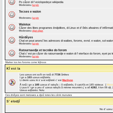
Po cåzer di l' eciclopedeye wikipedia
Moderateu
lucyin
Tecses e walon
Moderateu
lucyin
Walotux
Cåzer des libes programes éndjolikes, di Linux et d' ôtès afwaires d' infôrmat
Moderateu
djan-djan
Hårdêyes
Chal on pout anoncî les adresses di waibes, foroms, evnd. e walon, sol walon 
Moderateu
lucyin
Ratournaedje et tecnike do forom
Chal c' est po cåzer do ratournaedje e walon di l' eterface do forom, eyet po
Moderateu
lucyin
Marker tos les foroms come léjhous
Kî est la
Les uzeus ont scrît on totå di
7726
årtikes
I gn a
103
uzeus edjîstrés
Li dierin uzeu ki s' a-st edjîstré c' est
Marilynn
Å totå i gn a
185
uzeus d' raloyîs :: 0 edjîstrés, 0 catchîs et 185 viziteus [
Mana
Li pus k' i gn a yeu d' uzeus raloyîs å minme moumint ç' a stî
4282
, li lon 06 dj
Uzeus edjîstrés: Nolu
Ces dnêyes sont metowes a djoû totes les cénk munutes
S' elodjî
No d' uzeu