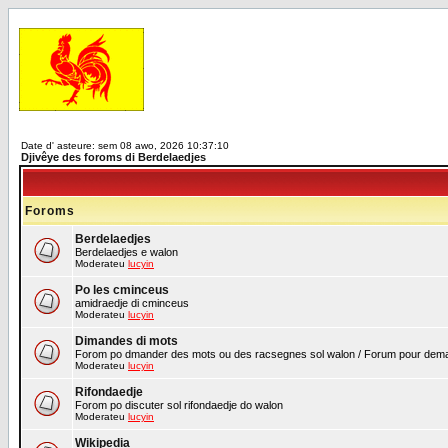
Date d' asteure: sem 08 awo, 2026 10:37:10
Djivêye des foroms di Berdelaedjes
Foroms
Berdelaedjes
Berdelaedjes e walon
Moderateu
lucyin
Po les cminceus
amidraedje di cminceus
Moderateu
lucyin
Dimandes di mots
Forom po dmander des mots ou des racsegnes sol walon / Forum pour demand
Moderateu
lucyin
Rifondaedje
Forom po discuter sol rifondaedje do walon
Moderateu
lucyin
Wikipedia