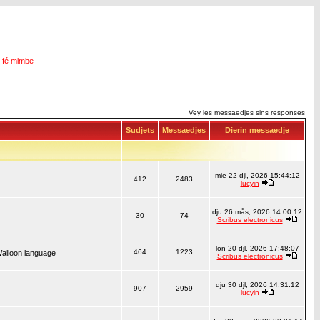
i fé mimbe
Vey les messaedjes sins responses
Sudjets
Messaedjes
Dierin messaedje
mie 22 djl, 2026 15:44:12
412
2483
lucyin
dju 26 mås, 2026 14:00:12
30
74
Scribus electronicus
lon 20 djl, 2026 17:48:07
464
1223
Walloon language
Scribus electronicus
dju 30 djl, 2026 14:31:12
907
2959
lucyin