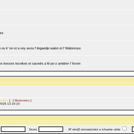
ike
ou k' on-st a vey avou l' lingaedje walon et l' Walonreye
 les kesses tecnikes et sacwès a fé po-z amidrer l' forom
edjeu
] [
Moderateu
]
l, 2026 13:19:10
:
Sicret:
M' elodjî otomaticmint a tchaeke vizite