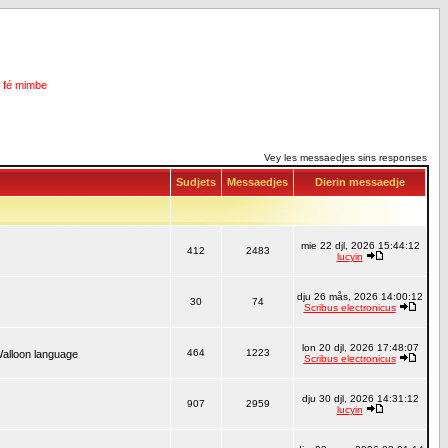
i fé mimbe
Vey les messaedjes sins responses
Sudjets
Messaedjes
Dierin messaedje
mie 22 djl, 2026 15:44:12
412
2483
lucyin
dju 26 mås, 2026 14:00:12
30
74
Scribus electronicus
lon 20 djl, 2026 17:48:07
464
1223
Walloon language
Scribus electronicus
dju 30 djl, 2026 14:31:12
907
2959
lucyin