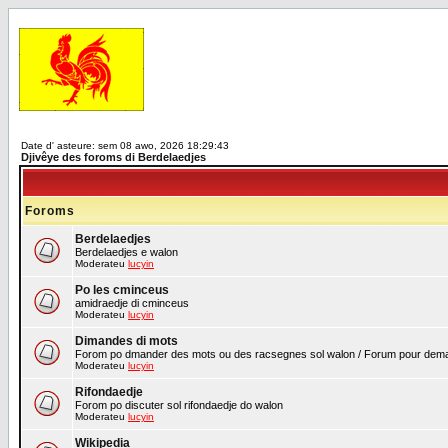
Date d' asteure: sem 08 awo, 2026 18:29:43
Djivêye des foroms di Berdelaedjes
Foroms
Berdelaedjes
Berdelaedjes e walon
Moderateu
lucyin
Po les cminceus
amidraedje di cminceus
Moderateu
lucyin
Dimandes di mots
Forom po dmander des mots ou des racsegnes sol walon / Forum pour demand
Moderateu
lucyin
Rifondaedje
Forom po discuter sol rifondaedje do walon
Moderateu
lucyin
Wikipedia