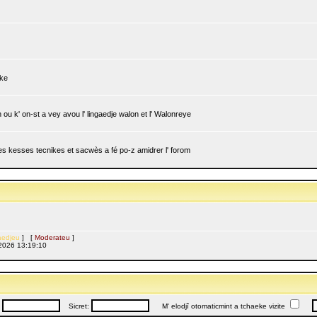
ike
ou k' on-st a vey avou l' lingaedje walon et l' Walonreye
 les kesses tecnikes et sacwès a fé po-z amidrer l' forom
edjeu
] [
Moderateu
]
l, 2026 13:19:10
:
Sicret:
M' elodjî otomaticmint a tchaeke vizite