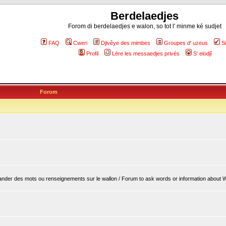
Berdelaedjes
Forom di berdelaedjes e walon, so tot l' minme ké sudjet
FAQ
Cweri
Djivêye des mimbes
Groupes d' uzeus
S
Profil
Lére les messaedjes privés
S' elodjî
Forom
er des mots ou renseignements sur le wallon / Forum to ask words or information about 