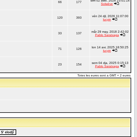
dim 02 awo, 2026 23:01:14
66
177
Solwève
vén 24 djl, 2026 11:07:00
120
393
lucyin
mår 29 may, 2018 2:42:02
33
137
Pablo Saratxaga
lon 14 avr, 2025 18:50:25
71
126
lucyin
sem 04 dja, 2025 0:15:13
23
154
Pablo Saratxaga
Totes les eures sont a GMT + 2 eures