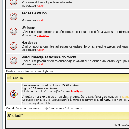
Po cåzer di l' eciclopedeye wikipedia
Moderateu
lucyin
Tecses e walon
Moderateu
lucyin
Walotux
Cåzer des libes programes éndjolikes, di Linux et d' ôtès afwaires d' infôrmat
Moderateu
djan-djan
Hårdêyes
Chal on pout anoncî les adresses di waibes, foroms, evnd. e walon, sol walon 
Moderateu
lucyin
Ratournaedje et tecnike do forom
Chal c' est po cåzer do ratournaedje e walon di l' eterface do forom, eyet po
Moderateu
lucyin
Marker tos les foroms come léjhous
Kî est la
Les uzeus ont scrît on totå di
7726
årtikes
I gn a
103
uzeus edjîstrés
Li dierin uzeu ki s' a-st edjîstré c' est
Marilynn
Å totå i gn a
279
uzeus d' raloyîs :: 0 edjîstrés, 0 catchîs et 279 viziteus [
Mana
Li pus k' i gn a yeu d' uzeus raloyîs å minme moumint ç' a stî
4282
, li lon 06 dj
Uzeus edjîstrés: Nolu
Ces dnêyes sont metowes a djoû totes les cénk munutes
S' elodjî
No d' uzeu