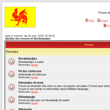
Forom di
FAQ
Cweri
Pr
Date d' asteure: dju 06 awo, 2026 15:39:32
Djivêye des foroms di Berdelaedjes
Forom
Foroms
Berdelaedjes
Berdelaedjes e walon
Moderateu
lucyin
Po les cminceus
amidraedje di cminceus
Moderateu
lucyin
Dimandes di mots
Forom po dmander des mots ou des racsegnes sol walon / Forum pour deman
Forum to ask words or information about Walloon language
Moderateu
lucyin
Rifondaedje
Forom po discuter sol rifondaedje do walon
Moderateu
lucyin
Wikipedia