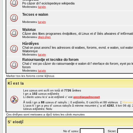
Po cåzer di l' eciclopedeye wikipedia
Moderateu
lucyin
Tecses e walon
Moderateu
lucyin
Walotux
Cåzer des libes programes éndjolikes, di Linux et d' ôtès afwaires d' infôrmat
Moderateu
djan-djan
Hårdêyes
Chal on pout anoncî les adresses di waibes, foroms, evnd. e walon, sol walon o
Walonreye
Moderateu
lucyin
Ratournaedje et tecnike do forom
Chal c' est po cåzer do ratournaedje e walon di l' eterface do forom, eyet po 
forom
Moderateu
lucyin
Marker tos les foroms come léjhous
Kî est la
Les uzeus ont scrît on totå di
7726
årtikes
I gn a
102
uzeus edjîstrés
Li dierin uzeu ki s' a-st edjîstré c' est
prestigepalmcourt
Å totå i gn a
88
uzeus d' raloyîs :: 0 edjîstrés, 0 catchîs et 88 viziteus [
Manaed
Li pus k' i gn a yeu d' uzeus raloyîs å minme moumint ç' a stî
4282
, li lon 06 dj
Uzeus edjîstrés: Nolu
Ces dnêyes sont metowes a djoû totes les cénk munutes
S' elodjî
No d' uzeu:
Sicret: