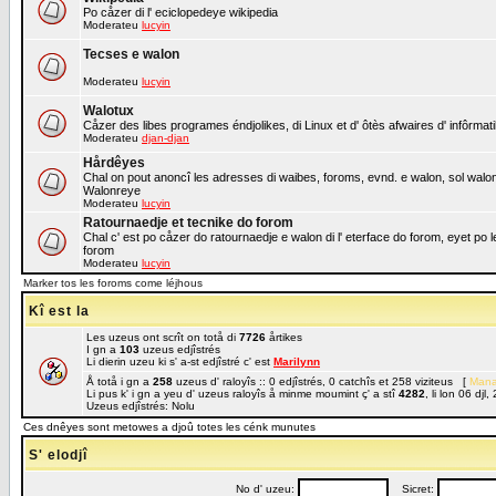
Po cåzer di l' eciclopedeye wikipedia
Moderateu
lucyin
Tecses e walon
Moderateu
lucyin
Walotux
Cåzer des libes programes éndjolikes, di Linux et d' ôtès afwaires d' infôrmat
Moderateu
djan-djan
Hårdêyes
Chal on pout anoncî les adresses di waibes, foroms, evnd. e walon, sol walon o
Walonreye
Moderateu
lucyin
Ratournaedje et tecnike do forom
Chal c' est po cåzer do ratournaedje e walon di l' eterface do forom, eyet po 
forom
Moderateu
lucyin
Marker tos les foroms come léjhous
Kî est la
Les uzeus ont scrît on totå di
7726
årtikes
I gn a
103
uzeus edjîstrés
Li dierin uzeu ki s' a-st edjîstré c' est
Marilynn
Å totå i gn a
258
uzeus d' raloyîs :: 0 edjîstrés, 0 catchîs et 258 viziteus [
Mana
Li pus k' i gn a yeu d' uzeus raloyîs å minme moumint ç' a stî
4282
, li lon 06 dj
Uzeus edjîstrés: Nolu
Ces dnêyes sont metowes a djoû totes les cénk munutes
S' elodjî
No d' uzeu:
Sicret: