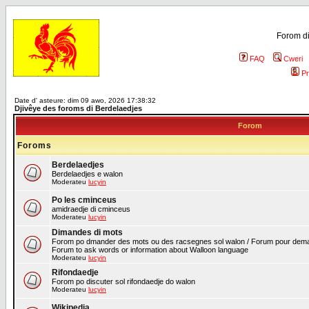
Forom di
FAQ
Cweri
Pr
Date d' asteure: dim 09 awo, 2026 17:38:32
Djivêye des foroms di Berdelaedjes
Forom
Foroms
Berdelaedjes
Berdelaedjes e walon
Moderateu
lucyin
Po les cminceus
amidraedje di cminceus
Moderateu
lucyin
Dimandes di mots
Forom po dmander des mots ou des racsegnes sol walon / Forum pour deman
Forum to ask words or information about Walloon language
Moderateu
lucyin
Rifondaedje
Forom po discuter sol rifondaedje do walon
Moderateu
lucyin
Wikipedia