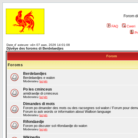
Forom di
FAQ
Cweri
Pr
Date d' asteure: vén 07 awo, 2026 14:01:08
Djivêye des foroms di Berdelaedjes
Forom
Foroms
Berdelaedjes
Berdelaedjes e walon
Moderateu
lucyin
Po les cminceus
amidraedje di cminceus
Moderateu
lucyin
Dimandes di mots
Forom po dmander des mots ou des racsegnes sol walon / Forum pour deman
Forum to ask words or information about Walloon language
Moderateu
lucyin
Rifondaedje
Forom po discuter sol rifondaedje do walon
Moderateu
lucyin
Wikipedia