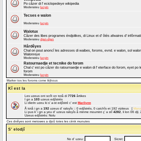
Po cåzer di l' eciclopedeye wikipedia
Moderateu
lucyin
Tecses e walon
Moderateu
lucyin
Walotux
Cåzer des libes programes éndjolikes, di Linux et d' ôtès afwaires d' infôrmat
Moderateu
djan-djan
Hårdêyes
Chal on pout anoncî les adresses di waibes, foroms, evnd. e walon, sol walon o
Walonreye
Moderateu
lucyin
Ratournaedje et tecnike do forom
Chal c' est po cåzer do ratournaedje e walon di l' eterface do forom, eyet po 
forom
Moderateu
lucyin
Marker tos les foroms come léjhous
Kî est la
Les uzeus ont scrît on totå di
7726
årtikes
I gn a
103
uzeus edjîstrés
Li dierin uzeu ki s' a-st edjîstré c' est
Marilynn
Å totå i gn a
192
uzeus d' raloyîs :: 0 edjîstrés, 0 catchîs et 192 viziteus [
Mana
Li pus k' i gn a yeu d' uzeus raloyîs å minme moumint ç' a stî
4282
, li lon 06 dj
Uzeus edjîstrés: Nolu
Ces dnêyes sont metowes a djoû totes les cénk munutes
S' elodjî
No d' uzeu:
Sicret: