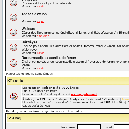
Po cåzer di l' eciclopedeye wikipedia
Moderateu
lucyin
Tecses e walon
Moderateu
lucyin
Walotux
Cåzer des libes programes éndjolikes, di Linux et d' ôtès afwaires d' infôrmat
Moderateu
djan-djan
Hårdêyes
Chal on pout anoncî les adresses di waibes, foroms, evnd. e walon, sol walon o
Walonreye
Moderateu
lucyin
Ratournaedje et tecnike do forom
Chal c' est po cåzer do ratournaedje e walon di l' eterface do forom, eyet po 
forom
Moderateu
lucyin
Marker tos les foroms come léjhous
Kî est la
Les uzeus ont scrît on totå di
7726
årtikes
I gn a
102
uzeus edjîstrés
Li dierin uzeu ki s' a-st edjîstré c' est
prestigepalmcourt
Å totå i gn a
173
uzeus d' raloyîs :: 0 edjîstrés, 0 catchîs et 173 viziteus [
Mana
Li pus k' i gn a yeu d' uzeus raloyîs å minme moumint ç' a stî
4282
, li lon 06 dj
Uzeus edjîstrés: Nolu
Ces dnêyes sont metowes a djoû totes les cénk munutes
S' elodjî
No d' uzeu:
Sicret: