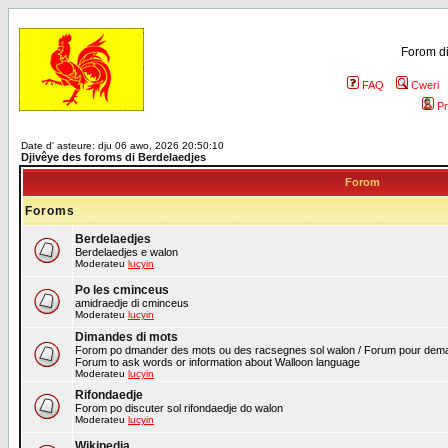
Forom di
FAQ
Cweri
Pr
Date d' asteure: dju 06 awo, 2026 20:50:10
Djivêye des foroms di Berdelaedjes
Forom
Foroms
Berdelaedjes
Berdelaedjes e walon
Moderateu
lucyin
Po les cminceus
amidraedje di cminceus
Moderateu
lucyin
Dimandes di mots
Forom po dmander des mots ou des racsegnes sol walon / Forum pour deman
Forum to ask words or information about Walloon language
Moderateu
lucyin
Rifondaedje
Forom po discuter sol rifondaedje do walon
Moderateu
lucyin
Wikipedia