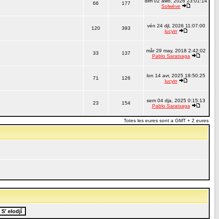
dim 02 awo, 2026 23:01:14
66
177
Solwève
vén 24 djl, 2026 11:07:00
120
393
lucyin
mår 29 may, 2018 2:42:02
33
137
Pablo Saratxaga
lon 14 avr, 2025 18:50:25
71
126
lucyin
sem 04 dja, 2025 0:15:13
23
154
Pablo Saratxaga
Totes les eures sont a GMT + 2 eures