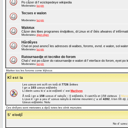
Po cåzer di l' eciclopedeye wikipedia
Moderateu
lucyin
Tecses e walon
Moderateu
lucyin
Walotux
Cåzer des libes programes éndjolikes, di Linux et d' ôtès afwaires d' infôrmat
Moderateu
djan-djan
Hårdêyes
Chal on pout anoncî les adresses di waibes, foroms, evnd. e walon, sol walon 
Moderateu
lucyin
Ratournaedje et tecnike do forom
Chal c' est po cåzer do ratournaedje e walon di l' eterface do forom, eyet po
Moderateu
lucyin
Marker tos les foroms come léjhous
Kî est la
Les uzeus ont scrît on totå di
7726
årtikes
I gn a
103
uzeus edjîstrés
Li dierin uzeu ki s' a-st edjîstré c' est
Marilynn
Å totå i gn a
158
uzeus d' raloyîs :: 0 edjîstrés, 0 catchîs et 158 viziteus [
Mana
Li pus k' i gn a yeu d' uzeus raloyîs å minme moumint ç' a stî
4282
, li lon 06 dj
Uzeus edjîstrés: Nolu
Ces dnêyes sont metowes a djoû totes les cénk munutes
S' elodjî
No d' uzeu