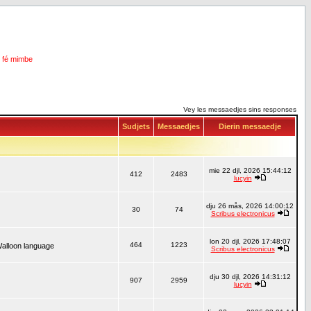
i fé mimbe
Vey les messaedjes sins responses
Sudjets
Messaedjes
Dierin messaedje
mie 22 djl, 2026 15:44:12
412
2483
lucyin
dju 26 mås, 2026 14:00:12
30
74
Scribus electronicus
lon 20 djl, 2026 17:48:07
464
1223
Walloon language
Scribus electronicus
dju 30 djl, 2026 14:31:12
907
2959
lucyin