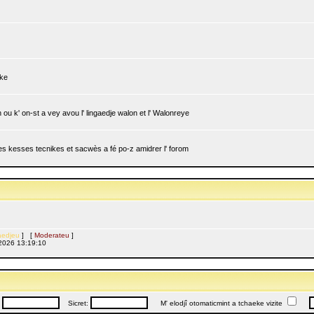
ike
ou k' on-st a vey avou l' lingaedje walon et l' Walonreye
 les kesses tecnikes et sacwès a fé po-z amidrer l' forom
edjeu
] [
Moderateu
]
l, 2026 13:19:10
:
Sicret:
M' elodjî otomaticmint a tchaeke vizite