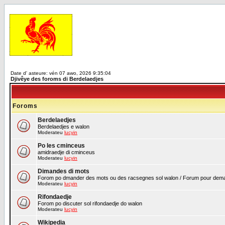
Date d' asteure: vén 07 awo, 2026 9:35:04
Djivêye des foroms di Berdelaedjes
Foroms
Berdelaedjes
Berdelaedjes e walon
Moderateu
lucyin
Po les cminceus
amidraedje di cminceus
Moderateu
lucyin
Dimandes di mots
Forom po dmander des mots ou des racsegnes sol walon / Forum pour demand
Moderateu
lucyin
Rifondaedje
Forom po discuter sol rifondaedje do walon
Moderateu
lucyin
Wikipedia