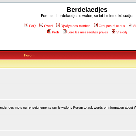
Berdelaedjes
Forom di berdelaedjes e walon, so tot l' minme ké sudjet
FAQ
Cweri
Djivêye des mimbes
Groupes d' uzeus
S
Profil
Lére les messaedjes privés
S' elodjî
Forom
er des mots ou renseignements sur le wallon / Forum to ask words or information about 