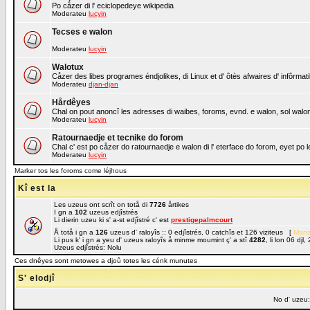
Po cåzer di l' eciclopedeye wikipedia
Moderateu
lucyin
Tecses e walon
Moderateu
lucyin
Walotux
Cåzer des libes programes éndjolikes, di Linux et d' ôtès afwaires d' infôrmat
Moderateu
djan-djan
Hårdêyes
Chal on pout anoncî les adresses di waibes, foroms, evnd. e walon, sol walon 
Moderateu
lucyin
Ratournaedje et tecnike do forom
Chal c' est po cåzer do ratournaedje e walon di l' eterface do forom, eyet po
Moderateu
lucyin
Marker tos les foroms come léjhous
Kî est la
Les uzeus ont scrît on totå di
7726
årtikes
I gn a
102
uzeus edjîstrés
Li dierin uzeu ki s' a-st edjîstré c' est
prestigepalmcourt
Å totå i gn a
126
uzeus d' raloyîs :: 0 edjîstrés, 0 catchîs et 126 viziteus [
Mana
Li pus k' i gn a yeu d' uzeus raloyîs å minme moumint ç' a stî
4282
, li lon 06 dj
Uzeus edjîstrés: Nolu
Ces dnêyes sont metowes a djoû totes les cénk munutes
S' elodjî
No d' uzeu