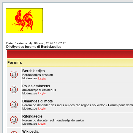
Date d' asteure: dju 06 awo, 2026 18:02:28
Djivêye des foroms di Berdelaedjes
Foroms
Berdelaedjes
Berdelaedjes e walon
Moderateu
lucyin
Po les cminceus
amidraedje di cminceus
Moderateu
lucyin
Dimandes di mots
Forom po dmander des mots ou des racsegnes sol walon / Forum pour demand
Moderateu
lucyin
Rifondaedje
Forom po discuter sol rifondaedje do walon
Moderateu
lucyin
Wikipedia