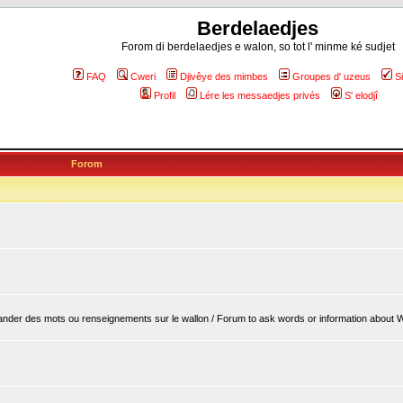
Berdelaedjes
Forom di berdelaedjes e walon, so tot l' minme ké sudjet
FAQ
Cweri
Djivêye des mimbes
Groupes d' uzeus
S
Profil
Lére les messaedjes privés
S' elodjî
Forom
er des mots ou renseignements sur le wallon / Forum to ask words or information about 