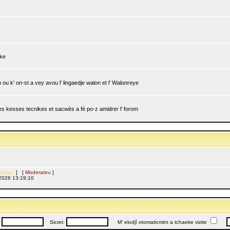
ike
ou k' on-st a vey avou l' lingaedje walon et l' Walonreye
 les kesses tecnikes et sacwès a fé po-z amidrer l' forom
edjeu
] [
Moderateu
]
l, 2026 13:19:10
:
Sicret:
M' elodjî otomaticmint a tchaeke vizite