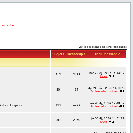
i fé mimbe
Vey les messaedjes sins responses
Sudjets
Messaedjes
Dierin messaedje
mie 22 djl, 2026 15:44:12
412
2483
lucyin
dju 26 mås, 2026 14:00:12
30
74
Scribus electronicus
lon 20 djl, 2026 17:48:07
464
1223
Walloon language
Scribus electronicus
dju 30 djl, 2026 14:31:12
907
2959
lucyin