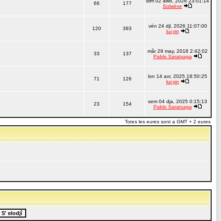
dim 02 awo, 2026 23:01:14
66
177
Solwève
vén 24 djl, 2026 11:07:00
120
393
lucyin
mår 29 may, 2018 2:42:02
33
137
Pablo Saratxaga
lon 14 avr, 2025 18:50:25
71
126
lucyin
sem 04 dja, 2025 0:15:13
23
154
Pablo Saratxaga
Totes les eures sont a GMT + 2 eures