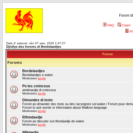
Forom di
FAQ
Cweri
Pr
Date d' asteure: vén 07 awo, 2026 1:47:27
Djivêye des foroms di Berdelaedjes
Forom
Foroms
Berdelaedjes
Berdelaedjes e walon
Moderateu
lucyin
Po les cminceus
amidraedje di cminceus
Moderateu
lucyin
Dimandes di mots
Forom po dmander des mots ou des racsegnes sol walon / Forum pour deman
Forum to ask words or information about Walloon language
Moderateu
lucyin
Rifondaedje
Forom po discuter sol rifondaedje do walon
Moderateu
lucyin
Wikipedia