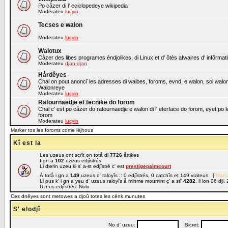
Po cåzer di l' eciclopedeye wikipedia
Moderateu
lucyin
Tecses e walon
Moderateu
lucyin
Walotux
Cåzer des libes programes éndjolikes, di Linux et d' ôtès afwaires d' infôrmat
Moderateu
djan-djan
Hårdêyes
Chal on pout anoncî les adresses di waibes, foroms, evnd. e walon, sol walon o
Walonreye
Moderateu
lucyin
Ratournaedje et tecnike do forom
Chal c' est po cåzer do ratournaedje e walon di l' eterface do forom, eyet po 
forom
Moderateu
lucyin
Marker tos les foroms come léjhous
Kî est la
Les uzeus ont scrît on totå di
7726
årtikes
I gn a
102
uzeus edjîstrés
Li dierin uzeu ki s' a-st edjîstré c' est
prestigepalmcourt
Å totå i gn a
149
uzeus d' raloyîs :: 0 edjîstrés, 0 catchîs et 149 viziteus [
Mana
Li pus k' i gn a yeu d' uzeus raloyîs å minme moumint ç' a stî
4282
, li lon 06 dj
Uzeus edjîstrés: Nolu
Ces dnêyes sont metowes a djoû totes les cénk munutes
S' elodjî
No d' uzeu:
Sicret: