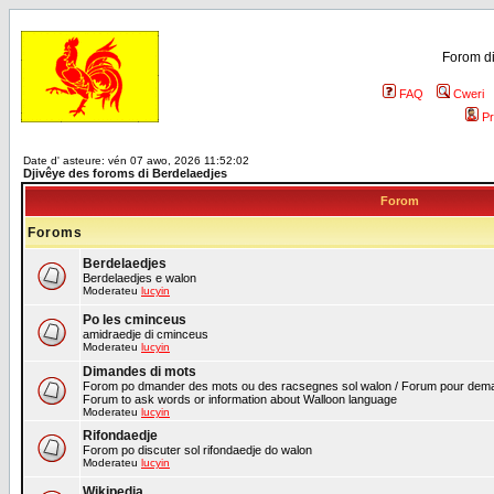
Forom di
FAQ
Cweri
Pr
Date d' asteure: vén 07 awo, 2026 11:52:02
Djivêye des foroms di Berdelaedjes
Forom
Foroms
Berdelaedjes
Berdelaedjes e walon
Moderateu
lucyin
Po les cminceus
amidraedje di cminceus
Moderateu
lucyin
Dimandes di mots
Forom po dmander des mots ou des racsegnes sol walon / Forum pour deman
Forum to ask words or information about Walloon language
Moderateu
lucyin
Rifondaedje
Forom po discuter sol rifondaedje do walon
Moderateu
lucyin
Wikipedia