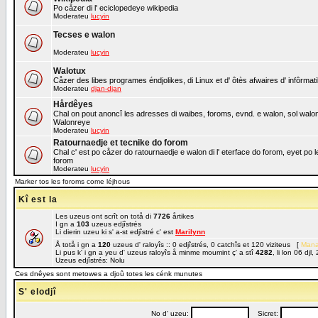
Po cåzer di l' eciclopedeye wikipedia
Moderateu
lucyin
Tecses e walon
Moderateu
lucyin
Walotux
Cåzer des libes programes éndjolikes, di Linux et d' ôtès afwaires d' infôrmat
Moderateu
djan-djan
Hårdêyes
Chal on pout anoncî les adresses di waibes, foroms, evnd. e walon, sol walon o
Walonreye
Moderateu
lucyin
Ratournaedje et tecnike do forom
Chal c' est po cåzer do ratournaedje e walon di l' eterface do forom, eyet po 
forom
Moderateu
lucyin
Marker tos les foroms come léjhous
Kî est la
Les uzeus ont scrît on totå di
7726
årtikes
I gn a
103
uzeus edjîstrés
Li dierin uzeu ki s' a-st edjîstré c' est
Marilynn
Å totå i gn a
120
uzeus d' raloyîs :: 0 edjîstrés, 0 catchîs et 120 viziteus [
Mana
Li pus k' i gn a yeu d' uzeus raloyîs å minme moumint ç' a stî
4282
, li lon 06 dj
Uzeus edjîstrés: Nolu
Ces dnêyes sont metowes a djoû totes les cénk munutes
S' elodjî
No d' uzeu:
Sicret: