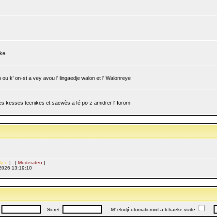
ike
ou k' on-st a vey avou l' lingaedje walon et l' Walonreye
 les kesses tecnikes et sacwès a fé po-z amidrer l' forom
jeu
] [
Moderateu
]
l, 2026 13:19:10
:
Sicret:
M' elodjî otomaticmint a tchaeke vizite