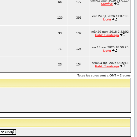
dim 02 awo, 2026 23:01:14
66
177
Solwève
vén 24 djl, 2026 11:07:00
120
393
lucyin
mår 29 may, 2018 2:42:02
33
137
Pablo Saratxaga
lon 14 avr, 2025 18:50:25
71
126
lucyin
sem 04 dja, 2025 0:15:13
23
154
Pablo Saratxaga
Totes les eures sont a GMT + 2 eures