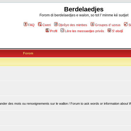
Berdelaedjes
Forom di berdelaedjes e walon, so tot l' minme ké sudjet
FAQ
Cweri
Djivêye des mimbes
Groupes d' uzeus
S
Profil
Lére les messaedjes privés
S' elodjî
Forom
er des mots ou renseignements sur le wallon / Forum to ask words or information about 