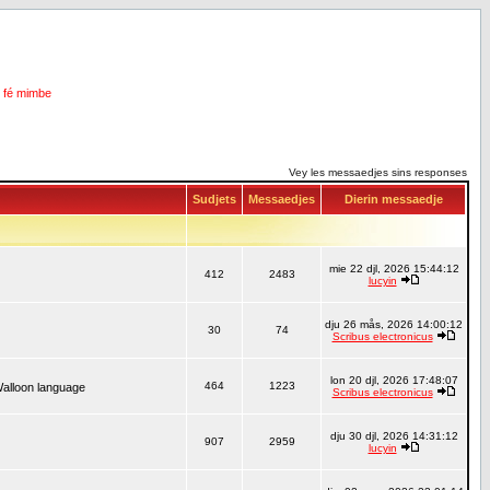
i fé mimbe
Vey les messaedjes sins responses
Sudjets
Messaedjes
Dierin messaedje
mie 22 djl, 2026 15:44:12
412
2483
lucyin
dju 26 mås, 2026 14:00:12
30
74
Scribus electronicus
lon 20 djl, 2026 17:48:07
464
1223
Walloon language
Scribus electronicus
dju 30 djl, 2026 14:31:12
907
2959
lucyin