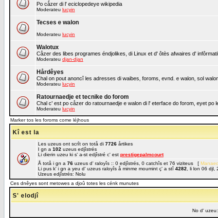
Po cåzer di l' eciclopedeye wikipedia
Moderateu
lucyin
Tecses e walon
Moderateu
lucyin
Walotux
Cåzer des libes programes éndjolikes, di Linux et d' ôtès afwaires d' infôrmat
Moderateu
djan-djan
Hårdêyes
Chal on pout anoncî les adresses di waibes, foroms, evnd. e walon, sol walon 
Moderateu
lucyin
Ratournaedje et tecnike do forom
Chal c' est po cåzer do ratournaedje e walon di l' eterface do forom, eyet po
Moderateu
lucyin
Marker tos les foroms come léjhous
Kî est la
Les uzeus ont scrît on totå di
7726
årtikes
I gn a
102
uzeus edjîstrés
Li dierin uzeu ki s' a-st edjîstré c' est
prestigepalmcourt
Å totå i gn a
76
uzeus d' raloyîs :: 0 edjîstrés, 0 catchîs et 76 viziteus [
Manaed
Li pus k' i gn a yeu d' uzeus raloyîs å minme moumint ç' a stî
4282
, li lon 06 dj
Uzeus edjîstrés: Nolu
Ces dnêyes sont metowes a djoû totes les cénk munutes
S' elodjî
No d' uzeu