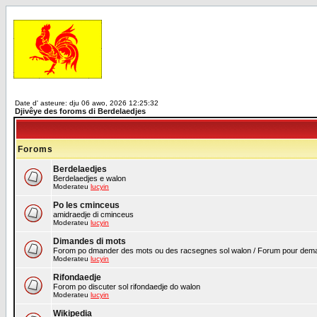
Date d' asteure: dju 06 awo, 2026 12:25:32
Djivêye des foroms di Berdelaedjes
Foroms
Berdelaedjes
Berdelaedjes e walon
Moderateu
lucyin
Po les cminceus
amidraedje di cminceus
Moderateu
lucyin
Dimandes di mots
Forom po dmander des mots ou des racsegnes sol walon / Forum pour demand
Moderateu
lucyin
Rifondaedje
Forom po discuter sol rifondaedje do walon
Moderateu
lucyin
Wikipedia