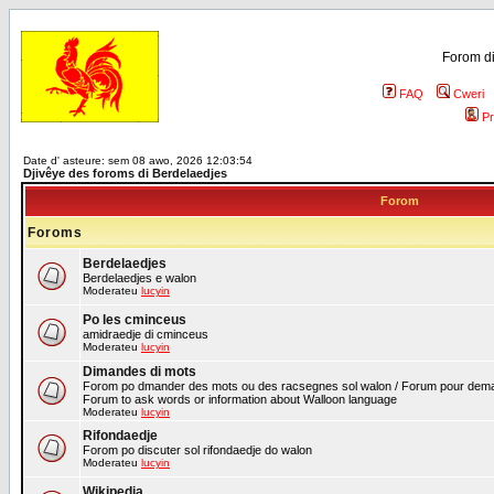
Forom di
FAQ
Cweri
Pr
Date d' asteure: sem 08 awo, 2026 12:03:54
Djivêye des foroms di Berdelaedjes
Forom
Foroms
Berdelaedjes
Berdelaedjes e walon
Moderateu
lucyin
Po les cminceus
amidraedje di cminceus
Moderateu
lucyin
Dimandes di mots
Forom po dmander des mots ou des racsegnes sol walon / Forum pour deman
Forum to ask words or information about Walloon language
Moderateu
lucyin
Rifondaedje
Forom po discuter sol rifondaedje do walon
Moderateu
lucyin
Wikipedia