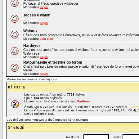
Po cåzer di l' eciclopedeye wikipedia
Moderateu
lucyin
Tecses e walon
Moderateu
lucyin
Walotux
Cåzer des libes programes éndjolikes, di Linux et d' ôtès afwaires d' infôrmat
Moderateu
djan-djan
Hårdêyes
Chal on pout anoncî les adresses di waibes, foroms, evnd. e walon, sol walon o
Walonreye
Moderateu
lucyin
Ratournaedje et tecnike do forom
Chal c' est po cåzer do ratournaedje e walon di l' eterface do forom, eyet po 
forom
Moderateu
lucyin
Marker tos les foroms come léjhous
Kî est la
Les uzeus ont scrît on totå di
7726
årtikes
I gn a
103
uzeus edjîstrés
Li dierin uzeu ki s' a-st edjîstré c' est
Marilynn
Å totå i gn a
278
uzeus d' raloyîs :: 0 edjîstrés, 0 catchîs et 278 viziteus [
Mana
Li pus k' i gn a yeu d' uzeus raloyîs å minme moumint ç' a stî
4282
, li lon 06 dj
Uzeus edjîstrés: Nolu
Ces dnêyes sont metowes a djoû totes les cénk munutes
S' elodjî
No d' uzeu:
Sicret: