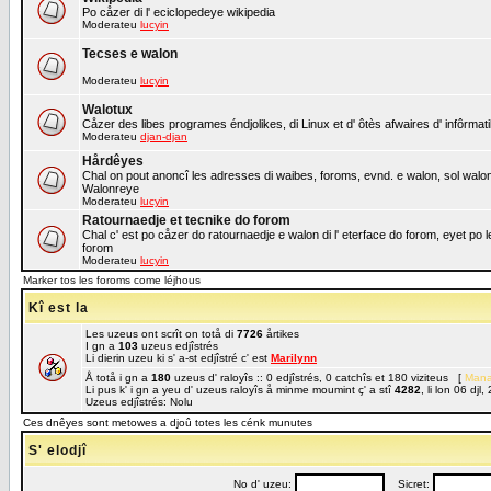
Po cåzer di l' eciclopedeye wikipedia
Moderateu
lucyin
Tecses e walon
Moderateu
lucyin
Walotux
Cåzer des libes programes éndjolikes, di Linux et d' ôtès afwaires d' infôrmat
Moderateu
djan-djan
Hårdêyes
Chal on pout anoncî les adresses di waibes, foroms, evnd. e walon, sol walon o
Walonreye
Moderateu
lucyin
Ratournaedje et tecnike do forom
Chal c' est po cåzer do ratournaedje e walon di l' eterface do forom, eyet po 
forom
Moderateu
lucyin
Marker tos les foroms come léjhous
Kî est la
Les uzeus ont scrît on totå di
7726
årtikes
I gn a
103
uzeus edjîstrés
Li dierin uzeu ki s' a-st edjîstré c' est
Marilynn
Å totå i gn a
180
uzeus d' raloyîs :: 0 edjîstrés, 0 catchîs et 180 viziteus [
Mana
Li pus k' i gn a yeu d' uzeus raloyîs å minme moumint ç' a stî
4282
, li lon 06 dj
Uzeus edjîstrés: Nolu
Ces dnêyes sont metowes a djoû totes les cénk munutes
S' elodjî
No d' uzeu:
Sicret: