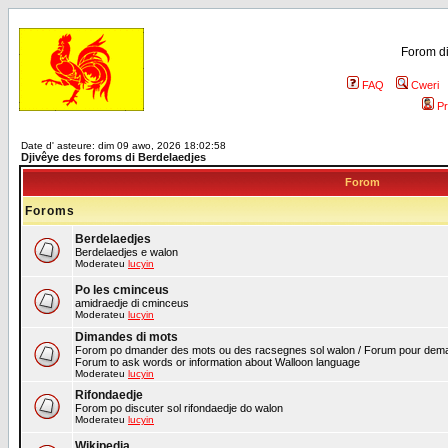
Forom di
FAQ
Cweri
Pr
Date d' asteure: dim 09 awo, 2026 18:02:58
Djivêye des foroms di Berdelaedjes
Forom
Foroms
Berdelaedjes
Berdelaedjes e walon
Moderateu
lucyin
Po les cminceus
amidraedje di cminceus
Moderateu
lucyin
Dimandes di mots
Forom po dmander des mots ou des racsegnes sol walon / Forum pour deman
Forum to ask words or information about Walloon language
Moderateu
lucyin
Rifondaedje
Forom po discuter sol rifondaedje do walon
Moderateu
lucyin
Wikipedia