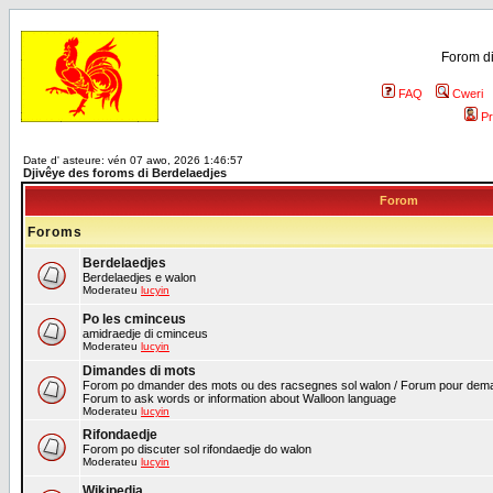
Forom di
FAQ
Cweri
Pr
Date d' asteure: vén 07 awo, 2026 1:46:57
Djivêye des foroms di Berdelaedjes
Forom
Foroms
Berdelaedjes
Berdelaedjes e walon
Moderateu
lucyin
Po les cminceus
amidraedje di cminceus
Moderateu
lucyin
Dimandes di mots
Forom po dmander des mots ou des racsegnes sol walon / Forum pour deman
Forum to ask words or information about Walloon language
Moderateu
lucyin
Rifondaedje
Forom po discuter sol rifondaedje do walon
Moderateu
lucyin
Wikipedia