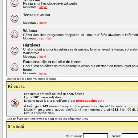
Po cåzer di l' eciclopedeye wikipedia
Moderateu
lucyin
Tecses e walon
Moderateu
lucyin
Walotux
Cåzer des libes programes éndjolikes, di Linux et d' ôtès afwaires d' infôrmat
Moderateu
djan-djan
Hårdêyes
Chal on pout anoncî les adresses di waibes, foroms, evnd. e walon, sol walon o
Walonreye
Moderateu
lucyin
Ratournaedje et tecnike do forom
Chal c' est po cåzer do ratournaedje e walon di l' eterface do forom, eyet po 
forom
Moderateu
lucyin
Marker tos les foroms come léjhous
Kî est la
Les uzeus ont scrît on totå di
7726
årtikes
I gn a
102
uzeus edjîstrés
Li dierin uzeu ki s' a-st edjîstré c' est
prestigepalmcourt
Å totå i gn a
149
uzeus d' raloyîs :: 0 edjîstrés, 0 catchîs et 149 viziteus [
Mana
Li pus k' i gn a yeu d' uzeus raloyîs å minme moumint ç' a stî
4282
, li lon 06 dj
Uzeus edjîstrés: Nolu
Ces dnêyes sont metowes a djoû totes les cénk munutes
S' elodjî
No d' uzeu:
Sicret: