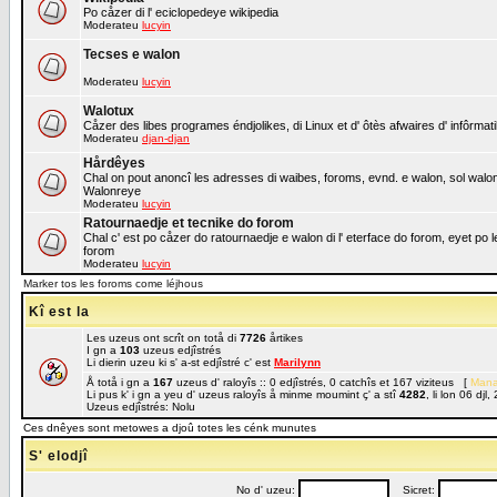
Po cåzer di l' eciclopedeye wikipedia
Moderateu
lucyin
Tecses e walon
Moderateu
lucyin
Walotux
Cåzer des libes programes éndjolikes, di Linux et d' ôtès afwaires d' infôrmat
Moderateu
djan-djan
Hårdêyes
Chal on pout anoncî les adresses di waibes, foroms, evnd. e walon, sol walon o
Walonreye
Moderateu
lucyin
Ratournaedje et tecnike do forom
Chal c' est po cåzer do ratournaedje e walon di l' eterface do forom, eyet po 
forom
Moderateu
lucyin
Marker tos les foroms come léjhous
Kî est la
Les uzeus ont scrît on totå di
7726
årtikes
I gn a
103
uzeus edjîstrés
Li dierin uzeu ki s' a-st edjîstré c' est
Marilynn
Å totå i gn a
167
uzeus d' raloyîs :: 0 edjîstrés, 0 catchîs et 167 viziteus [
Mana
Li pus k' i gn a yeu d' uzeus raloyîs å minme moumint ç' a stî
4282
, li lon 06 dj
Uzeus edjîstrés: Nolu
Ces dnêyes sont metowes a djoû totes les cénk munutes
S' elodjî
No d' uzeu:
Sicret: