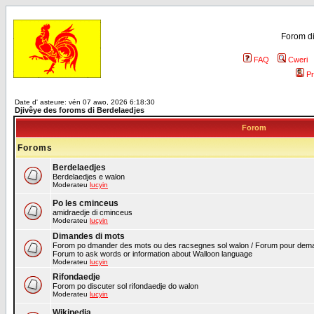
Forom di
FAQ
Cweri
Pr
Date d' asteure: vén 07 awo, 2026 6:18:30
Djivêye des foroms di Berdelaedjes
Forom
Foroms
Berdelaedjes
Berdelaedjes e walon
Moderateu
lucyin
Po les cminceus
amidraedje di cminceus
Moderateu
lucyin
Dimandes di mots
Forom po dmander des mots ou des racsegnes sol walon / Forum pour deman
Forum to ask words or information about Walloon language
Moderateu
lucyin
Rifondaedje
Forom po discuter sol rifondaedje do walon
Moderateu
lucyin
Wikipedia