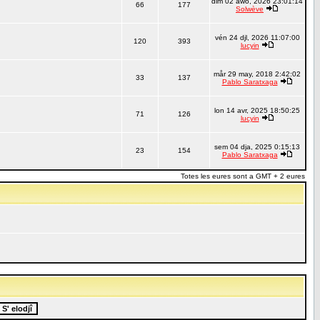
dim 02 awo, 2026 23:01:14
66
177
Solwève
vén 24 djl, 2026 11:07:00
120
393
lucyin
mår 29 may, 2018 2:42:02
33
137
Pablo Saratxaga
lon 14 avr, 2025 18:50:25
71
126
lucyin
sem 04 dja, 2025 0:15:13
23
154
Pablo Saratxaga
Totes les eures sont a GMT + 2 eures