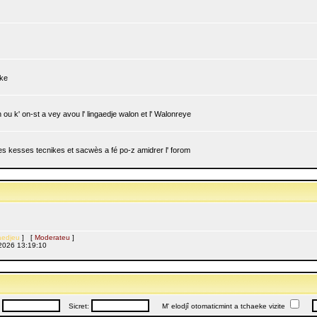
ike
ou k' on-st a vey avou l' lingaedje walon et l' Walonreye
 les kesses tecnikes et sacwès a fé po-z amidrer l' forom
edjeu
] [
Moderateu
]
l, 2026 13:19:10
:
Sicret:
M' elodjî otomaticmint a tchaeke vizite