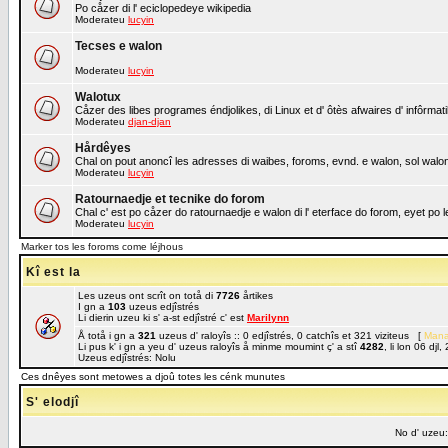
Po cåzer di l' eciclopedeye wikipedia
Moderateu
lucyin
Tecses e walon
Moderateu
lucyin
Walotux
Cåzer des libes programes éndjolikes, di Linux et d' ôtès afwaires d' infôrmat
Moderateu
djan-djan
Hårdêyes
Chal on pout anoncî les adresses di waibes, foroms, evnd. e walon, sol walon 
Moderateu
lucyin
Ratournaedje et tecnike do forom
Chal c' est po cåzer do ratournaedje e walon di l' eterface do forom, eyet po
Moderateu
lucyin
Marker tos les foroms come léjhous
Kî est la
Les uzeus ont scrît on totå di
7726
årtikes
I gn a
103
uzeus edjîstrés
Li dierin uzeu ki s' a-st edjîstré c' est
Marilynn
Å totå i gn a
321
uzeus d' raloyîs :: 0 edjîstrés, 0 catchîs et 321 viziteus [
Mana
Li pus k' i gn a yeu d' uzeus raloyîs å minme moumint ç' a stî
4282
, li lon 06 dj
Uzeus edjîstrés: Nolu
Ces dnêyes sont metowes a djoû totes les cénk munutes
S' elodjî
No d' uzeu