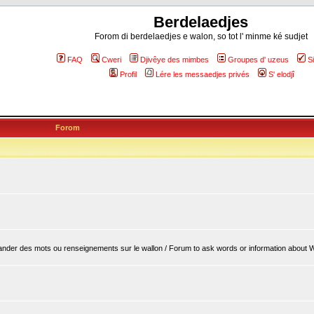
Berdelaedjes
Forom di berdelaedjes e walon, so tot l' minme ké sudjet
FAQ
Cweri
Djivêye des mimbes
Groupes d' uzeus
S
Profil
Lére les messaedjes privés
S' elodjî
Forom
er des mots ou renseignements sur le wallon / Forum to ask words or information about 