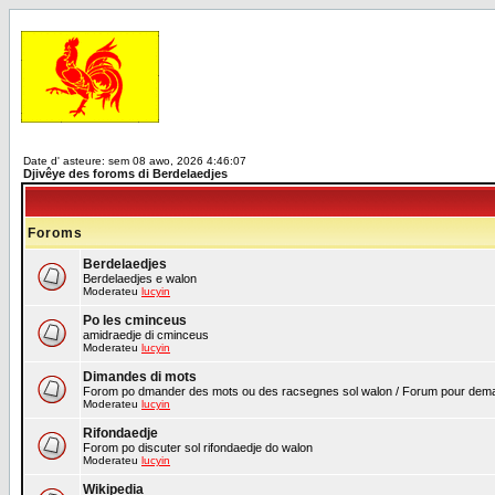
Date d' asteure: sem 08 awo, 2026 4:46:07
Djivêye des foroms di Berdelaedjes
Foroms
Berdelaedjes
Berdelaedjes e walon
Moderateu
lucyin
Po les cminceus
amidraedje di cminceus
Moderateu
lucyin
Dimandes di mots
Forom po dmander des mots ou des racsegnes sol walon / Forum pour demand
Moderateu
lucyin
Rifondaedje
Forom po discuter sol rifondaedje do walon
Moderateu
lucyin
Wikipedia