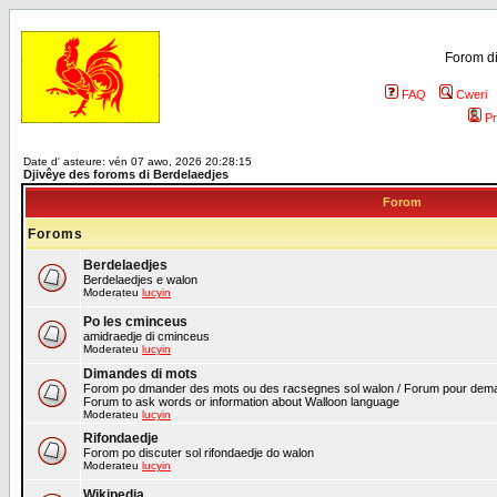
Forom di
FAQ
Cweri
Pr
Date d' asteure: vén 07 awo, 2026 20:28:15
Djivêye des foroms di Berdelaedjes
Forom
Foroms
Berdelaedjes
Berdelaedjes e walon
Moderateu
lucyin
Po les cminceus
amidraedje di cminceus
Moderateu
lucyin
Dimandes di mots
Forom po dmander des mots ou des racsegnes sol walon / Forum pour deman
Forum to ask words or information about Walloon language
Moderateu
lucyin
Rifondaedje
Forom po discuter sol rifondaedje do walon
Moderateu
lucyin
Wikipedia