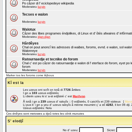
Po cåzer di l' eciclopedeye wikipedia
Moderateu
lucyin
Tecses e walon
Moderateu
lucyin
Walotux
Cåzer des libes programes éndjolikes, di Linux et d' ôtès afwaires d' infôrmat
Moderateu
djan-djan
Hårdêyes
Chal on pout anoncî les adresses di waibes, foroms, evnd. e walon, sol walon o
Walonreye
Moderateu
lucyin
Ratournaedje et tecnike do forom
Chal c' est po cåzer do ratournaedje e walon di l' eterface do forom, eyet po 
forom
Moderateu
lucyin
Marker tos les foroms come léjhous
Kî est la
Les uzeus ont scrît on totå di
7726
årtikes
I gn a
103
uzeus edjîstrés
Li dierin uzeu ki s' a-st edjîstré c' est
Marilynn
Å totå i gn a
239
uzeus d' raloyîs :: 0 edjîstrés, 0 catchîs et 239 viziteus [
Mana
Li pus k' i gn a yeu d' uzeus raloyîs å minme moumint ç' a stî
4282
, li lon 06 dj
Uzeus edjîstrés: Nolu
Ces dnêyes sont metowes a djoû totes les cénk munutes
S' elodjî
No d' uzeu:
Sicret: