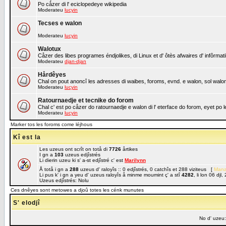
Po cåzer di l' eciclopedeye wikipedia
Moderateu
lucyin
Tecses e walon
Moderateu
lucyin
Walotux
Cåzer des libes programes éndjolikes, di Linux et d' ôtès afwaires d' infôrmat
Moderateu
djan-djan
Hårdêyes
Chal on pout anoncî les adresses di waibes, foroms, evnd. e walon, sol walon 
Moderateu
lucyin
Ratournaedje et tecnike do forom
Chal c' est po cåzer do ratournaedje e walon di l' eterface do forom, eyet po
Moderateu
lucyin
Marker tos les foroms come léjhous
Kî est la
Les uzeus ont scrît on totå di
7726
årtikes
I gn a
103
uzeus edjîstrés
Li dierin uzeu ki s' a-st edjîstré c' est
Marilynn
Å totå i gn a
288
uzeus d' raloyîs :: 0 edjîstrés, 0 catchîs et 288 viziteus [
Mana
Li pus k' i gn a yeu d' uzeus raloyîs å minme moumint ç' a stî
4282
, li lon 06 dj
Uzeus edjîstrés: Nolu
Ces dnêyes sont metowes a djoû totes les cénk munutes
S' elodjî
No d' uzeu