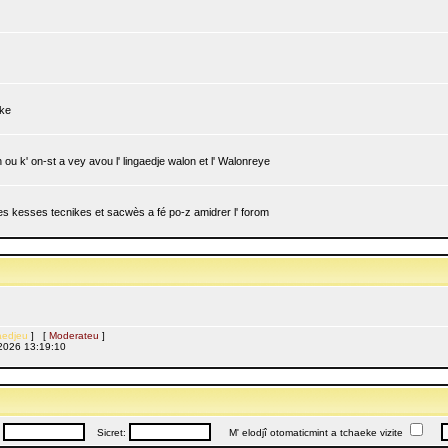
ike
ou k' on-st a vey avou l' lingaedje walon et l' Walonreye
 les kesses tecnikes et sacwès a fé po-z amidrer l' forom
edjeu
] [
Moderateu
]
l, 2026 13:19:10
:
Sicret:
M' elodjî otomaticmint a tchaeke vizite