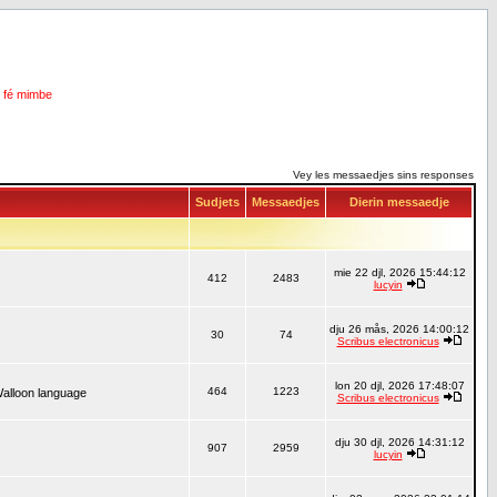
i fé mimbe
Vey les messaedjes sins responses
Sudjets
Messaedjes
Dierin messaedje
mie 22 djl, 2026 15:44:12
412
2483
lucyin
dju 26 mås, 2026 14:00:12
30
74
Scribus electronicus
lon 20 djl, 2026 17:48:07
464
1223
Walloon language
Scribus electronicus
dju 30 djl, 2026 14:31:12
907
2959
lucyin