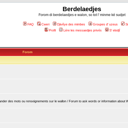
Berdelaedjes
Forom di berdelaedjes e walon, so tot l' minme ké sudjet
FAQ
Cweri
Djivêye des mimbes
Groupes d' uzeus
S
Profil
Lére les messaedjes privés
S' elodjî
Forom
er des mots ou renseignements sur le wallon / Forum to ask words or information about 