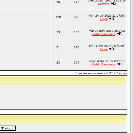
dim 02 awo, 2026 23:01:14
66
177
Solwève
vén 24 djl, 2026 11:07:00
120
393
lucyin
mår 29 may, 2018 2:42:02
33
137
Pablo Saratxaga
lon 14 avr, 2025 18:50:25
71
126
lucyin
sem 04 dja, 2025 0:15:13
23
154
Pablo Saratxaga
Totes les eures sont a GMT + 2 eures