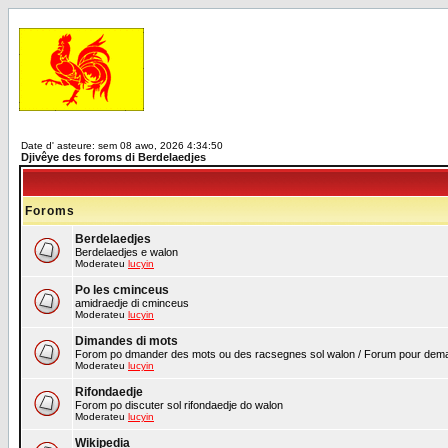
Date d' asteure: sem 08 awo, 2026 4:34:50
Djivêye des foroms di Berdelaedjes
Foroms
Berdelaedjes
Berdelaedjes e walon
Moderateu
lucyin
Po les cminceus
amidraedje di cminceus
Moderateu
lucyin
Dimandes di mots
Forom po dmander des mots ou des racsegnes sol walon / Forum pour demand
Moderateu
lucyin
Rifondaedje
Forom po discuter sol rifondaedje do walon
Moderateu
lucyin
Wikipedia