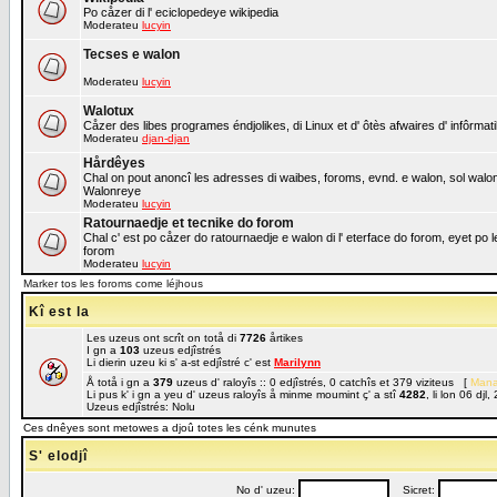
Po cåzer di l' eciclopedeye wikipedia
Moderateu
lucyin
Tecses e walon
Moderateu
lucyin
Walotux
Cåzer des libes programes éndjolikes, di Linux et d' ôtès afwaires d' infôrmat
Moderateu
djan-djan
Hårdêyes
Chal on pout anoncî les adresses di waibes, foroms, evnd. e walon, sol walon o
Walonreye
Moderateu
lucyin
Ratournaedje et tecnike do forom
Chal c' est po cåzer do ratournaedje e walon di l' eterface do forom, eyet po 
forom
Moderateu
lucyin
Marker tos les foroms come léjhous
Kî est la
Les uzeus ont scrît on totå di
7726
årtikes
I gn a
103
uzeus edjîstrés
Li dierin uzeu ki s' a-st edjîstré c' est
Marilynn
Å totå i gn a
379
uzeus d' raloyîs :: 0 edjîstrés, 0 catchîs et 379 viziteus [
Mana
Li pus k' i gn a yeu d' uzeus raloyîs å minme moumint ç' a stî
4282
, li lon 06 dj
Uzeus edjîstrés: Nolu
Ces dnêyes sont metowes a djoû totes les cénk munutes
S' elodjî
No d' uzeu:
Sicret: