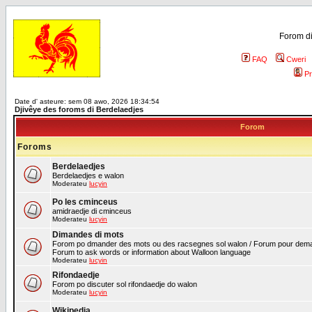
Forom di
FAQ
Cweri
Pr
Date d' asteure: sem 08 awo, 2026 18:34:54
Djivêye des foroms di Berdelaedjes
Forom
Foroms
Berdelaedjes
Berdelaedjes e walon
Moderateu
lucyin
Po les cminceus
amidraedje di cminceus
Moderateu
lucyin
Dimandes di mots
Forom po dmander des mots ou des racsegnes sol walon / Forum pour deman
Forum to ask words or information about Walloon language
Moderateu
lucyin
Rifondaedje
Forom po discuter sol rifondaedje do walon
Moderateu
lucyin
Wikipedia