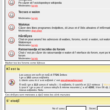
Po cåzer di l' eciclopedeye wikipedia
Moderateu
lucyin
Tecses e walon
Moderateu
lucyin
Walotux
Cåzer des libes programes éndjolikes, di Linux et d' ôtès afwaires d' infôrmat
Moderateu
djan-djan
Hårdêyes
Chal on pout anoncî les adresses di waibes, foroms, evnd. e walon, sol walon o
Walonreye
Moderateu
lucyin
Ratournaedje et tecnike do forom
Chal c' est po cåzer do ratournaedje e walon di l' eterface do forom, eyet po 
forom
Moderateu
lucyin
Marker tos les foroms come léjhous
Kî est la
Les uzeus ont scrît on totå di
7726
årtikes
I gn a
102
uzeus edjîstrés
Li dierin uzeu ki s' a-st edjîstré c' est
prestigepalmcourt
Å totå i gn a
112
uzeus d' raloyîs :: 0 edjîstrés, 0 catchîs et 112 viziteus [
Mana
Li pus k' i gn a yeu d' uzeus raloyîs å minme moumint ç' a stî
4282
, li lon 06 dj
Uzeus edjîstrés: Nolu
Ces dnêyes sont metowes a djoû totes les cénk munutes
S' elodjî
No d' uzeu:
Sicret: