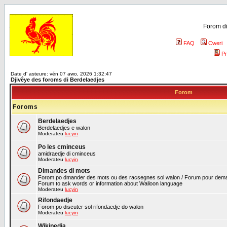
Forom di
FAQ
Cweri
Pr
Date d' asteure: vén 07 awo, 2026 1:32:47
Djivêye des foroms di Berdelaedjes
Forom
Foroms
Berdelaedjes
Berdelaedjes e walon
Moderateu
lucyin
Po les cminceus
amidraedje di cminceus
Moderateu
lucyin
Dimandes di mots
Forom po dmander des mots ou des racsegnes sol walon / Forum pour deman
Forum to ask words or information about Walloon language
Moderateu
lucyin
Rifondaedje
Forom po discuter sol rifondaedje do walon
Moderateu
lucyin
Wikipedia