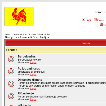
Forom di
FAQ
Cweri
Pr
Date d' asteure: dim 09 awo, 2026 11:39:10
Djivêye des foroms di Berdelaedjes
Forom
Foroms
Berdelaedjes
Berdelaedjes e walon
Moderateu
lucyin
Po les cminceus
amidraedje di cminceus
Moderateu
lucyin
Dimandes di mots
Forom po dmander des mots ou des racsegnes sol walon / Forum pour deman
Forum to ask words or information about Walloon language
Moderateu
lucyin
Rifondaedje
Forom po discuter sol rifondaedje do walon
Moderateu
lucyin
Wikipedia