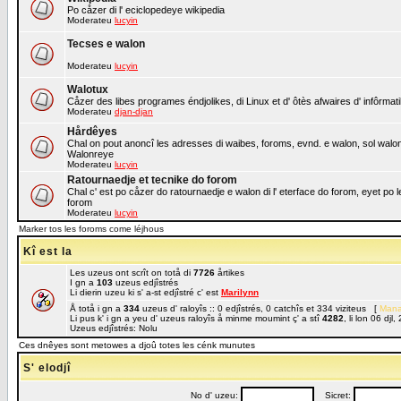
Po cåzer di l' eciclopedeye wikipedia
Moderateu
lucyin
Tecses e walon
Moderateu
lucyin
Walotux
Cåzer des libes programes éndjolikes, di Linux et d' ôtès afwaires d' infôrmat
Moderateu
djan-djan
Hårdêyes
Chal on pout anoncî les adresses di waibes, foroms, evnd. e walon, sol walon o
Walonreye
Moderateu
lucyin
Ratournaedje et tecnike do forom
Chal c' est po cåzer do ratournaedje e walon di l' eterface do forom, eyet po 
forom
Moderateu
lucyin
Marker tos les foroms come léjhous
Kî est la
Les uzeus ont scrît on totå di
7726
årtikes
I gn a
103
uzeus edjîstrés
Li dierin uzeu ki s' a-st edjîstré c' est
Marilynn
Å totå i gn a
334
uzeus d' raloyîs :: 0 edjîstrés, 0 catchîs et 334 viziteus [
Mana
Li pus k' i gn a yeu d' uzeus raloyîs å minme moumint ç' a stî
4282
, li lon 06 dj
Uzeus edjîstrés: Nolu
Ces dnêyes sont metowes a djoû totes les cénk munutes
S' elodjî
No d' uzeu:
Sicret: