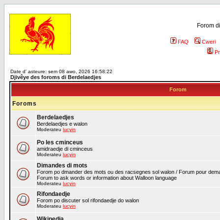
Forom di
FAQ
Cweri
Pr
Date d' asteure: sem 08 awo, 2026 16:58:22
Djivêye des foroms di Berdelaedjes
Forom
Foroms
Berdelaedjes
Berdelaedjes e walon
Moderateu
lucyin
Po les cminceus
amidraedje di cminceus
Moderateu
lucyin
Dimandes di mots
Forom po dmander des mots ou des racsegnes sol walon / Forum pour deman
Forum to ask words or information about Walloon language
Moderateu
lucyin
Rifondaedje
Forom po discuter sol rifondaedje do walon
Moderateu
lucyin
Wikipedia