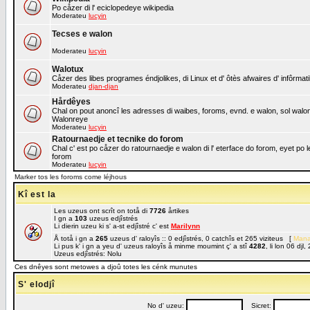
Po cåzer di l' eciclopedeye wikipedia
Moderateu
lucyin
Tecses e walon
Moderateu
lucyin
Walotux
Cåzer des libes programes éndjolikes, di Linux et d' ôtès afwaires d' infôrmat
Moderateu
djan-djan
Hårdêyes
Chal on pout anoncî les adresses di waibes, foroms, evnd. e walon, sol walon o
Walonreye
Moderateu
lucyin
Ratournaedje et tecnike do forom
Chal c' est po cåzer do ratournaedje e walon di l' eterface do forom, eyet po 
forom
Moderateu
lucyin
Marker tos les foroms come léjhous
Kî est la
Les uzeus ont scrît on totå di
7726
årtikes
I gn a
103
uzeus edjîstrés
Li dierin uzeu ki s' a-st edjîstré c' est
Marilynn
Å totå i gn a
265
uzeus d' raloyîs :: 0 edjîstrés, 0 catchîs et 265 viziteus [
Mana
Li pus k' i gn a yeu d' uzeus raloyîs å minme moumint ç' a stî
4282
, li lon 06 dj
Uzeus edjîstrés: Nolu
Ces dnêyes sont metowes a djoû totes les cénk munutes
S' elodjî
No d' uzeu:
Sicret: