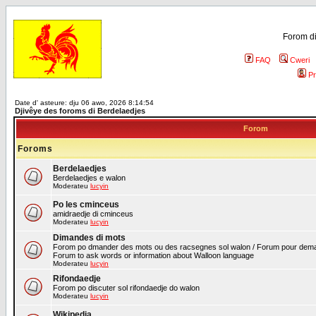
Forom di
FAQ
Cweri
Pr
Date d' asteure: dju 06 awo, 2026 8:14:54
Djivêye des foroms di Berdelaedjes
Forom
Foroms
Berdelaedjes
Berdelaedjes e walon
Moderateu
lucyin
Po les cminceus
amidraedje di cminceus
Moderateu
lucyin
Dimandes di mots
Forom po dmander des mots ou des racsegnes sol walon / Forum pour deman
Forum to ask words or information about Walloon language
Moderateu
lucyin
Rifondaedje
Forom po discuter sol rifondaedje do walon
Moderateu
lucyin
Wikipedia