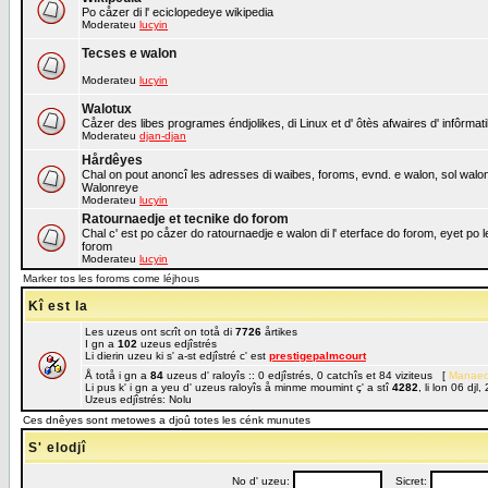
Po cåzer di l' eciclopedeye wikipedia
Moderateu
lucyin
Tecses e walon
Moderateu
lucyin
Walotux
Cåzer des libes programes éndjolikes, di Linux et d' ôtès afwaires d' infôrmat
Moderateu
djan-djan
Hårdêyes
Chal on pout anoncî les adresses di waibes, foroms, evnd. e walon, sol walon o
Walonreye
Moderateu
lucyin
Ratournaedje et tecnike do forom
Chal c' est po cåzer do ratournaedje e walon di l' eterface do forom, eyet po 
forom
Moderateu
lucyin
Marker tos les foroms come léjhous
Kî est la
Les uzeus ont scrît on totå di
7726
årtikes
I gn a
102
uzeus edjîstrés
Li dierin uzeu ki s' a-st edjîstré c' est
prestigepalmcourt
Å totå i gn a
84
uzeus d' raloyîs :: 0 edjîstrés, 0 catchîs et 84 viziteus [
Manaed
Li pus k' i gn a yeu d' uzeus raloyîs å minme moumint ç' a stî
4282
, li lon 06 dj
Uzeus edjîstrés: Nolu
Ces dnêyes sont metowes a djoû totes les cénk munutes
S' elodjî
No d' uzeu:
Sicret: