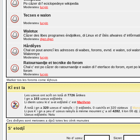
Po cåzer di l' eciclopedeye wikipedia
Moderateu
lucyin
Tecses e walon
Moderateu
lucyin
Walotux
Cåzer des libes programes éndjolikes, di Linux et d' ôtès afwaires d' infôrmat
Moderateu
djan-djan
Hårdêyes
Chal on pout anoncî les adresses di waibes, foroms, evnd. e walon, sol walon o
Walonreye
Moderateu
lucyin
Ratournaedje et tecnike do forom
Chal c' est po cåzer do ratournaedje e walon di l' eterface do forom, eyet po 
forom
Moderateu
lucyin
Marker tos les foroms come léjhous
Kî est la
Les uzeus ont scrît on totå di
7726
årtikes
I gn a
103
uzeus edjîstrés
Li dierin uzeu ki s' a-st edjîstré c' est
Marilynn
Å totå i gn a
320
uzeus d' raloyîs :: 0 edjîstrés, 0 catchîs et 320 viziteus [
Mana
Li pus k' i gn a yeu d' uzeus raloyîs å minme moumint ç' a stî
4282
, li lon 06 dj
Uzeus edjîstrés: Nolu
Ces dnêyes sont metowes a djoû totes les cénk munutes
S' elodjî
No d' uzeu:
Sicret: