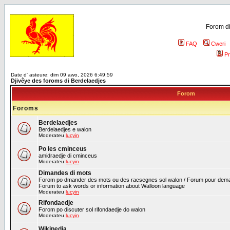
Forom di
FAQ
Cweri
Pr
Date d' asteure: dim 09 awo, 2026 6:49:59
Djivêye des foroms di Berdelaedjes
Forom
Foroms
Berdelaedjes
Berdelaedjes e walon
Moderateu
lucyin
Po les cminceus
amidraedje di cminceus
Moderateu
lucyin
Dimandes di mots
Forom po dmander des mots ou des racsegnes sol walon / Forum pour deman
Forum to ask words or information about Walloon language
Moderateu
lucyin
Rifondaedje
Forom po discuter sol rifondaedje do walon
Moderateu
lucyin
Wikipedia