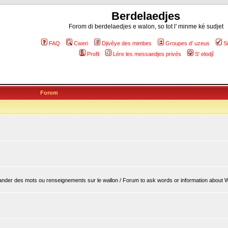
Berdelaedjes
Forom di berdelaedjes e walon, so tot l' minme ké sudjet
FAQ
Cweri
Djivêye des mimbes
Groupes d' uzeus
S
Profil
Lére les messaedjes privés
S' elodjî
Forom
er des mots ou renseignements sur le wallon / Forum to ask words or information about 