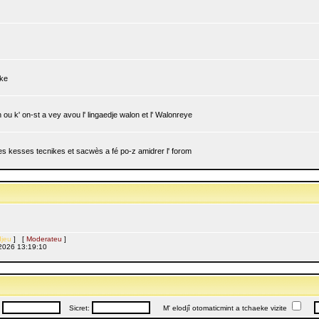
ike
ou k' on-st a vey avou l' lingaedje walon et l' Walonreye
 les kesses tecnikes et sacwès a fé po-z amidrer l' forom
jeu
] [
Moderateu
]
l, 2026 13:19:10
:
Sicret:
M' elodjî otomaticmint a tchaeke vizite