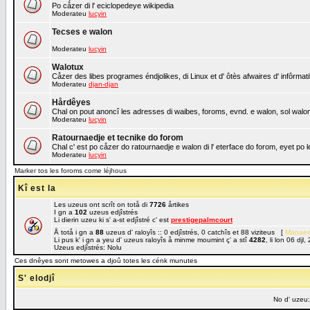
Po cåzer di l' eciclopedeye wikipedia
Moderateu
lucyin
Tecses e walon
Moderateu
lucyin
Walotux
Cåzer des libes programes éndjolikes, di Linux et d' ôtès afwaires d' infôrmat
Moderateu
djan-djan
Hårdêyes
Chal on pout anoncî les adresses di waibes, foroms, evnd. e walon, sol walon 
Moderateu
lucyin
Ratournaedje et tecnike do forom
Chal c' est po cåzer do ratournaedje e walon di l' eterface do forom, eyet po
Moderateu
lucyin
Marker tos les foroms come léjhous
Kî est la
Les uzeus ont scrît on totå di
7726
årtikes
I gn a
102
uzeus edjîstrés
Li dierin uzeu ki s' a-st edjîstré c' est
prestigepalmcourt
Å totå i gn a
88
uzeus d' raloyîs :: 0 edjîstrés, 0 catchîs et 88 viziteus [
Manaed
Li pus k' i gn a yeu d' uzeus raloyîs å minme moumint ç' a stî
4282
, li lon 06 dj
Uzeus edjîstrés: Nolu
Ces dnêyes sont metowes a djoû totes les cénk munutes
S' elodjî
No d' uzeu