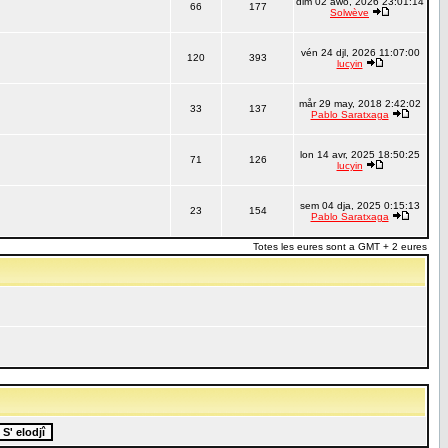
dim 02 awo, 2026 23:01:14
66
177
Solwève
vén 24 djl, 2026 11:07:00
120
393
lucyin
mår 29 may, 2018 2:42:02
33
137
Pablo Saratxaga
lon 14 avr, 2025 18:50:25
71
126
lucyin
sem 04 dja, 2025 0:15:13
23
154
Pablo Saratxaga
Totes les eures sont a GMT + 2 eures