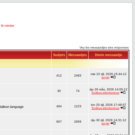
i fé mimbe
Vey les messaedjes sins responses
Sudjets
Messaedjes
Dierin messaedje
mie 22 djl, 2026 15:44:12
412
2483
lucyin
dju 26 mås, 2026 14:00:12
30
74
Scribus electronicus
lon 20 djl, 2026 17:48:07
464
1223
Walloon language
Scribus electronicus
dju 30 djl, 2026 14:31:12
907
2959
lucyin