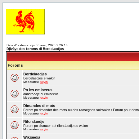
Date d' asteure: dju 06 awo, 2026 2:26:10
Djivêye des foroms di Berdelaedjes
Foroms
Berdelaedjes
Berdelaedjes e walon
Moderateu
lucyin
Po les cminceus
amidraedje di cminceus
Moderateu
lucyin
Dimandes di mots
Forom po dmander des mots ou des racsegnes sol walon / Forum pour demand
Moderateu
lucyin
Rifondaedje
Forom po discuter sol rifondaedje do walon
Moderateu
lucyin
Wikipedia