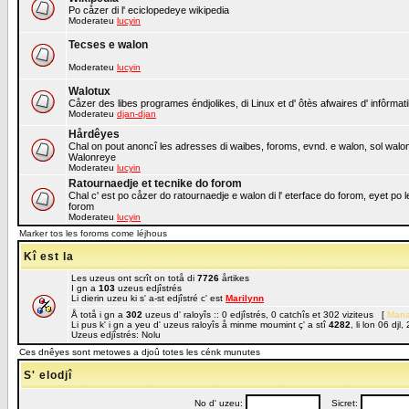
Po cåzer di l' eciclopedeye wikipedia
Moderateu
lucyin
Tecses e walon
Moderateu
lucyin
Walotux
Cåzer des libes programes éndjolikes, di Linux et d' ôtès afwaires d' infôrmat
Moderateu
djan-djan
Hårdêyes
Chal on pout anoncî les adresses di waibes, foroms, evnd. e walon, sol walon o
Walonreye
Moderateu
lucyin
Ratournaedje et tecnike do forom
Chal c' est po cåzer do ratournaedje e walon di l' eterface do forom, eyet po 
forom
Moderateu
lucyin
Marker tos les foroms come léjhous
Kî est la
Les uzeus ont scrît on totå di
7726
årtikes
I gn a
103
uzeus edjîstrés
Li dierin uzeu ki s' a-st edjîstré c' est
Marilynn
Å totå i gn a
302
uzeus d' raloyîs :: 0 edjîstrés, 0 catchîs et 302 viziteus [
Mana
Li pus k' i gn a yeu d' uzeus raloyîs å minme moumint ç' a stî
4282
, li lon 06 dj
Uzeus edjîstrés: Nolu
Ces dnêyes sont metowes a djoû totes les cénk munutes
S' elodjî
No d' uzeu:
Sicret: