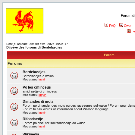
Forom di
FAQ
Cweri
Pr
Date d' asteure: dim 09 awo, 2026 15:35:17
Djivêye des foroms di Berdelaedjes
Forom
Foroms
Berdelaedjes
Berdelaedjes e walon
Moderateu
lucyin
Po les cminceus
amidraedje di cminceus
Moderateu
lucyin
Dimandes di mots
Forom po dmander des mots ou des racsegnes sol walon / Forum pour deman
Forum to ask words or information about Walloon language
Moderateu
lucyin
Rifondaedje
Forom po discuter sol rifondaedje do walon
Moderateu
lucyin
Wikipedia