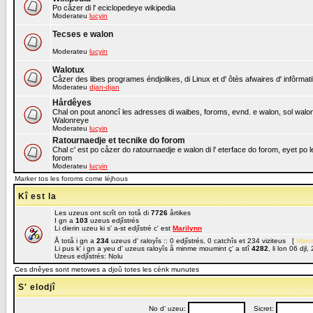
Po cåzer di l' eciclopedeye wikipedia
Moderateu
lucyin
Tecses e walon
Moderateu
lucyin
Walotux
Cåzer des libes programes éndjolikes, di Linux et d' ôtès afwaires d' infôrmat
Moderateu
djan-djan
Hårdêyes
Chal on pout anoncî les adresses di waibes, foroms, evnd. e walon, sol walon o
Walonreye
Moderateu
lucyin
Ratournaedje et tecnike do forom
Chal c' est po cåzer do ratournaedje e walon di l' eterface do forom, eyet po 
forom
Moderateu
lucyin
Marker tos les foroms come léjhous
Kî est la
Les uzeus ont scrît on totå di
7726
årtikes
I gn a
103
uzeus edjîstrés
Li dierin uzeu ki s' a-st edjîstré c' est
Marilynn
Å totå i gn a
234
uzeus d' raloyîs :: 0 edjîstrés, 0 catchîs et 234 viziteus [
Mana
Li pus k' i gn a yeu d' uzeus raloyîs å minme moumint ç' a stî
4282
, li lon 06 dj
Uzeus edjîstrés: Nolu
Ces dnêyes sont metowes a djoû totes les cénk munutes
S' elodjî
No d' uzeu:
Sicret: