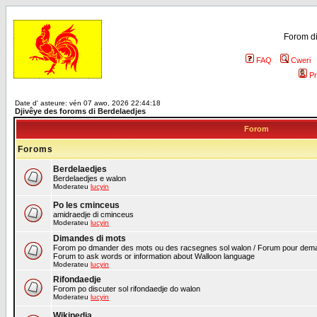
Forom di
FAQ
Cweri
Pr
Date d' asteure: vén 07 awo, 2026 22:44:18
Djivêye des foroms di Berdelaedjes
Forom
Foroms
Berdelaedjes
Berdelaedjes e walon
Moderateu
lucyin
Po les cminceus
amidraedje di cminceus
Moderateu
lucyin
Dimandes di mots
Forom po dmander des mots ou des racsegnes sol walon / Forum pour deman
Forum to ask words or information about Walloon language
Moderateu
lucyin
Rifondaedje
Forom po discuter sol rifondaedje do walon
Moderateu
lucyin
Wikipedia