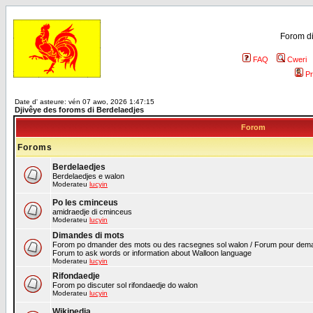
Forom di
FAQ
Cweri
Pr
Date d' asteure: vén 07 awo, 2026 1:47:15
Djivêye des foroms di Berdelaedjes
Forom
Foroms
Berdelaedjes
Berdelaedjes e walon
Moderateu
lucyin
Po les cminceus
amidraedje di cminceus
Moderateu
lucyin
Dimandes di mots
Forom po dmander des mots ou des racsegnes sol walon / Forum pour deman
Forum to ask words or information about Walloon language
Moderateu
lucyin
Rifondaedje
Forom po discuter sol rifondaedje do walon
Moderateu
lucyin
Wikipedia