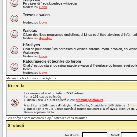
Po cåzer di l' eciclopedeye wikipedia
Moderateu
lucyin
Tecses e walon
Moderateu
lucyin
Walotux
Cåzer des libes programes éndjolikes, di Linux et d' ôtès afwaires d' infôrmat
Moderateu
djan-djan
Hårdêyes
Chal on pout anoncî les adresses di waibes, foroms, evnd. e walon, sol walon o
Walonreye
Moderateu
lucyin
Ratournaedje et tecnike do forom
Chal c' est po cåzer do ratournaedje e walon di l' eterface do forom, eyet po 
forom
Moderateu
lucyin
Marker tos les foroms come léjhous
Kî est la
Les uzeus ont scrît on totå di
7726
årtikes
I gn a
102
uzeus edjîstrés
Li dierin uzeu ki s' a-st edjîstré c' est
prestigepalmcourt
Å totå i gn a
146
uzeus d' raloyîs :: 0 edjîstrés, 0 catchîs et 146 viziteus [
Mana
Li pus k' i gn a yeu d' uzeus raloyîs å minme moumint ç' a stî
4282
, li lon 06 dj
Uzeus edjîstrés: Nolu
Ces dnêyes sont metowes a djoû totes les cénk munutes
S' elodjî
No d' uzeu:
Sicret: