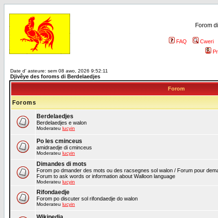
Forom di
FAQ
Cweri
Pr
Date d' asteure: sem 08 awo, 2026 9:52:11
Djivêye des foroms di Berdelaedjes
Forom
Foroms
Berdelaedjes
Berdelaedjes e walon
Moderateu
lucyin
Po les cminceus
amidraedje di cminceus
Moderateu
lucyin
Dimandes di mots
Forom po dmander des mots ou des racsegnes sol walon / Forum pour deman
Forum to ask words or information about Walloon language
Moderateu
lucyin
Rifondaedje
Forom po discuter sol rifondaedje do walon
Moderateu
lucyin
Wikipedia