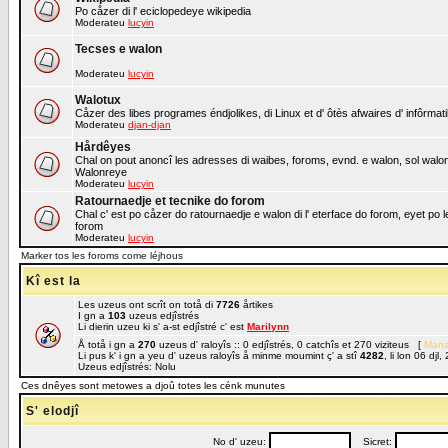
Po cåzer di l' eciclopedeye wikipedia
Moderateu
lucyin
Tecses e walon
Moderateu
lucyin
Walotux
Cåzer des libes programes éndjolikes, di Linux et d' ôtès afwaires d' infôrmat
Moderateu
djan-djan
Hårdêyes
Chal on pout anoncî les adresses di waibes, foroms, evnd. e walon, sol walon o
Walonreye
Moderateu
lucyin
Ratournaedje et tecnike do forom
Chal c' est po cåzer do ratournaedje e walon di l' eterface do forom, eyet po 
forom
Moderateu
lucyin
Marker tos les foroms come léjhous
Kî est la
Les uzeus ont scrît on totå di
7726
årtikes
I gn a
103
uzeus edjîstrés
Li dierin uzeu ki s' a-st edjîstré c' est
Marilynn
Å totå i gn a
270
uzeus d' raloyîs :: 0 edjîstrés, 0 catchîs et 270 viziteus [
Mana
Li pus k' i gn a yeu d' uzeus raloyîs å minme moumint ç' a stî
4282
, li lon 06 dj
Uzeus edjîstrés: Nolu
Ces dnêyes sont metowes a djoû totes les cénk munutes
S' elodjî
No d' uzeu:
Sicret: