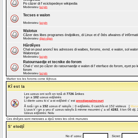
Po cåzer di l' eciclopedeye wikipedia
Moderateu
lucyin
Tecses e walon
Moderateu
lucyin
Walotux
Cåzer des libes programes éndjolikes, di Linux et d' ôtès afwaires d' infôrmat
Moderateu
djan-djan
Hårdêyes
Chal on pout anoncî les adresses di waibes, foroms, evnd. e walon, sol walon o
Walonreye
Moderateu
lucyin
Ratournaedje et tecnike do forom
Chal c' est po cåzer do ratournaedje e walon di l' eterface do forom, eyet po 
forom
Moderateu
lucyin
Marker tos les foroms come léjhous
Kî est la
Les uzeus ont scrît on totå di
7726
årtikes
I gn a
102
uzeus edjîstrés
Li dierin uzeu ki s' a-st edjîstré c' est
prestigepalmcourt
Å totå i gn a
152
uzeus d' raloyîs :: 0 edjîstrés, 0 catchîs et 152 viziteus [
Mana
Li pus k' i gn a yeu d' uzeus raloyîs å minme moumint ç' a stî
4282
, li lon 06 dj
Uzeus edjîstrés: Nolu
Ces dnêyes sont metowes a djoû totes les cénk munutes
S' elodjî
No d' uzeu:
Sicret: