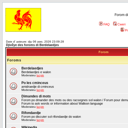
Forom di
FAQ
Cweri
Pr
Date d' asteure: dju 06 awo, 2026 23:09:28
Djivêye des foroms di Berdelaedjes
Forom
Foroms
Berdelaedjes
Berdelaedjes e walon
Moderateu
lucyin
Po les cminceus
amidraedje di cminceus
Moderateu
lucyin
Dimandes di mots
Forom po dmander des mots ou des racsegnes sol walon / Forum pour deman
Forum to ask words or information about Walloon language
Moderateu
lucyin
Rifondaedje
Forom po discuter sol rifondaedje do walon
Moderateu
lucyin
Wikipedia