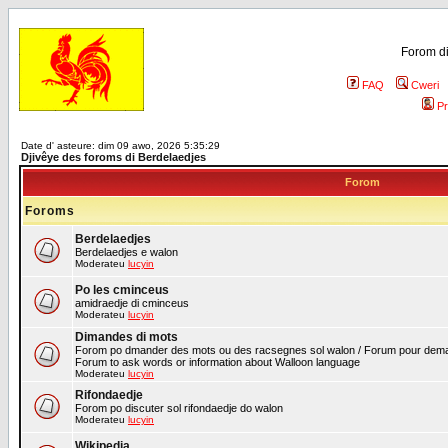
Forom di
FAQ
Cweri
Pr
Date d' asteure: dim 09 awo, 2026 5:35:29
Djivêye des foroms di Berdelaedjes
Forom
Foroms
Berdelaedjes
Berdelaedjes e walon
Moderateu
lucyin
Po les cminceus
amidraedje di cminceus
Moderateu
lucyin
Dimandes di mots
Forom po dmander des mots ou des racsegnes sol walon / Forum pour deman
Forum to ask words or information about Walloon language
Moderateu
lucyin
Rifondaedje
Forom po discuter sol rifondaedje do walon
Moderateu
lucyin
Wikipedia