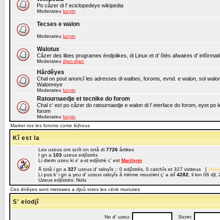
Po cåzer di l' eciclopedeye wikipedia
Moderateu
lucyin
Tecses e walon
Moderateu
lucyin
Walotux
Cåzer des libes programes éndjolikes, di Linux et d' ôtès afwaires d' infôrmat
Moderateu
djan-djan
Hårdêyes
Chal on pout anoncî les adresses di waibes, foroms, evnd. e walon, sol walon o
Walonreye
Moderateu
lucyin
Ratournaedje et tecnike do forom
Chal c' est po cåzer do ratournaedje e walon di l' eterface do forom, eyet po 
forom
Moderateu
lucyin
Marker tos les foroms come léjhous
Kî est la
Les uzeus ont scrît on totå di
7726
årtikes
I gn a
103
uzeus edjîstrés
Li dierin uzeu ki s' a-st edjîstré c' est
Marilynn
Å totå i gn a
327
uzeus d' raloyîs :: 0 edjîstrés, 0 catchîs et 327 viziteus [
Mana
Li pus k' i gn a yeu d' uzeus raloyîs å minme moumint ç' a stî
4282
, li lon 06 dj
Uzeus edjîstrés: Nolu
Ces dnêyes sont metowes a djoû totes les cénk munutes
S' elodjî
No d' uzeu:
Sicret: