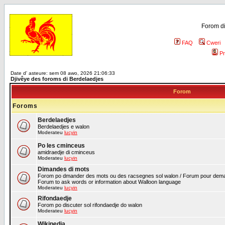
Forom di
FAQ
Cweri
Pr
Date d' asteure: sem 08 awo, 2026 21:06:33
Djivêye des foroms di Berdelaedjes
Forom
Foroms
Berdelaedjes
Berdelaedjes e walon
Moderateu
lucyin
Po les cminceus
amidraedje di cminceus
Moderateu
lucyin
Dimandes di mots
Forom po dmander des mots ou des racsegnes sol walon / Forum pour deman
Forum to ask words or information about Walloon language
Moderateu
lucyin
Rifondaedje
Forom po discuter sol rifondaedje do walon
Moderateu
lucyin
Wikipedia