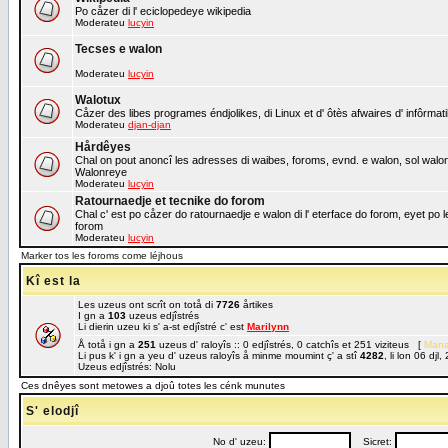
Po cåzer di l' eciclopedeye wikipedia
Moderateu
lucyin
Tecses e walon
Moderateu
lucyin
Walotux
Cåzer des libes programes éndjolikes, di Linux et d' ôtès afwaires d' infôrmat
Moderateu
djan-djan
Hårdêyes
Chal on pout anoncî les adresses di waibes, foroms, evnd. e walon, sol walon o
Walonreye
Moderateu
lucyin
Ratournaedje et tecnike do forom
Chal c' est po cåzer do ratournaedje e walon di l' eterface do forom, eyet po 
forom
Moderateu
lucyin
Marker tos les foroms come léjhous
Kî est la
Les uzeus ont scrît on totå di
7726
årtikes
I gn a
103
uzeus edjîstrés
Li dierin uzeu ki s' a-st edjîstré c' est
Marilynn
Å totå i gn a
251
uzeus d' raloyîs :: 0 edjîstrés, 0 catchîs et 251 viziteus [
Mana
Li pus k' i gn a yeu d' uzeus raloyîs å minme moumint ç' a stî
4282
, li lon 06 dj
Uzeus edjîstrés: Nolu
Ces dnêyes sont metowes a djoû totes les cénk munutes
S' elodjî
No d' uzeu:
Sicret: