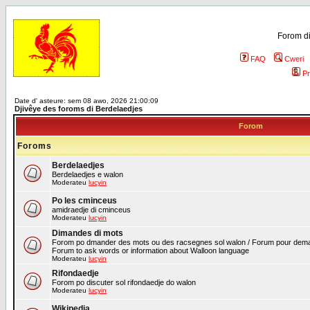
Forom di
FAQ
Cweri
Pr
Date d' asteure: sem 08 awo, 2026 21:00:09
Djivêye des foroms di Berdelaedjes
Forom
Foroms
Berdelaedjes
Berdelaedjes e walon
Moderateu
lucyin
Po les cminceus
amidraedje di cminceus
Moderateu
lucyin
Dimandes di mots
Forom po dmander des mots ou des racsegnes sol walon / Forum pour deman
Forum to ask words or information about Walloon language
Moderateu
lucyin
Rifondaedje
Forom po discuter sol rifondaedje do walon
Moderateu
lucyin
Wikipedia