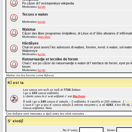
Po cåzer di l' eciclopedeye wikipedia
Moderateu
lucyin
Tecses e walon
Moderateu
lucyin
Walotux
Cåzer des libes programes éndjolikes, di Linux et d' ôtès afwaires d' infôrmat
Moderateu
djan-djan
Hårdêyes
Chal on pout anoncî les adresses di waibes, foroms, evnd. e walon, sol walon o
Walonreye
Moderateu
lucyin
Ratournaedje et tecnike do forom
Chal c' est po cåzer do ratournaedje e walon di l' eterface do forom, eyet po 
forom
Moderateu
lucyin
Marker tos les foroms come léjhous
Kî est la
Les uzeus ont scrît on totå di
7726
årtikes
I gn a
103
uzeus edjîstrés
Li dierin uzeu ki s' a-st edjîstré c' est
Marilynn
Å totå i gn a
245
uzeus d' raloyîs :: 0 edjîstrés, 0 catchîs et 245 viziteus [
Mana
Li pus k' i gn a yeu d' uzeus raloyîs å minme moumint ç' a stî
4282
, li lon 06 dj
Uzeus edjîstrés: Nolu
Ces dnêyes sont metowes a djoû totes les cénk munutes
S' elodjî
No d' uzeu:
Sicret: