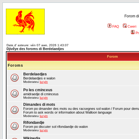
Forom di
FAQ
Cweri
Pr
Date d' asteure: vén 07 awo, 2026 1:43:07
Djivêye des foroms di Berdelaedjes
Forom
Foroms
Berdelaedjes
Berdelaedjes e walon
Moderateu
lucyin
Po les cminceus
amidraedje di cminceus
Moderateu
lucyin
Dimandes di mots
Forom po dmander des mots ou des racsegnes sol walon / Forum pour deman
Forum to ask words or information about Walloon language
Moderateu
lucyin
Rifondaedje
Forom po discuter sol rifondaedje do walon
Moderateu
lucyin
Wikipedia