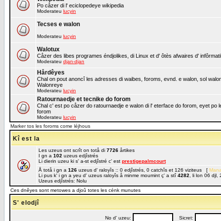
Po cåzer di l' eciclopedeye wikipedia
Moderateu
lucyin
Tecses e walon
Moderateu
lucyin
Walotux
Cåzer des libes programes éndjolikes, di Linux et d' ôtès afwaires d' infôrmat
Moderateu
djan-djan
Hårdêyes
Chal on pout anoncî les adresses di waibes, foroms, evnd. e walon, sol walon o
Walonreye
Moderateu
lucyin
Ratournaedje et tecnike do forom
Chal c' est po cåzer do ratournaedje e walon di l' eterface do forom, eyet po 
forom
Moderateu
lucyin
Marker tos les foroms come léjhous
Kî est la
Les uzeus ont scrît on totå di
7726
årtikes
I gn a
102
uzeus edjîstrés
Li dierin uzeu ki s' a-st edjîstré c' est
prestigepalmcourt
Å totå i gn a
126
uzeus d' raloyîs :: 0 edjîstrés, 0 catchîs et 126 viziteus [
Mana
Li pus k' i gn a yeu d' uzeus raloyîs å minme moumint ç' a stî
4282
, li lon 06 dj
Uzeus edjîstrés: Nolu
Ces dnêyes sont metowes a djoû totes les cénk munutes
S' elodjî
No d' uzeu:
Sicret: