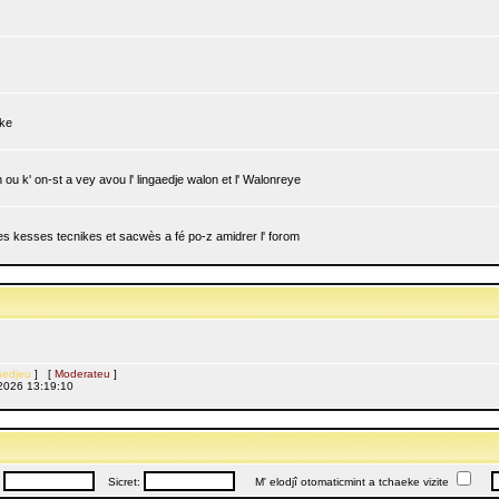
ike
ou k' on-st a vey avou l' lingaedje walon et l' Walonreye
 les kesses tecnikes et sacwès a fé po-z amidrer l' forom
edjeu
] [
Moderateu
]
l, 2026 13:19:10
:
Sicret:
M' elodjî otomaticmint a tchaeke vizite