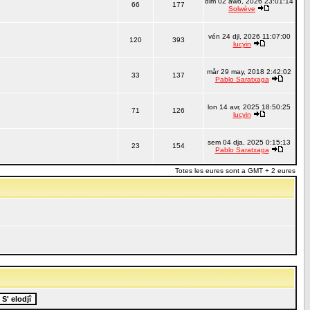
dim 02 awo, 2026 23:01:14
66
177
Solwève
vén 24 djl, 2026 11:07:00
120
393
lucyin
mår 29 may, 2018 2:42:02
33
137
Pablo Saratxaga
lon 14 avr, 2025 18:50:25
71
126
lucyin
sem 04 dja, 2025 0:15:13
23
154
Pablo Saratxaga
Totes les eures sont a GMT + 2 eures