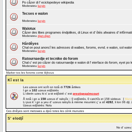
Po cåzer di l' eciclopedeye wikipedia
Moderateu
lucyin
Tecses e walon
Moderateu
lucyin
Walotux
Cåzer des libes programes éndjolikes, di Linux et d' ôtès afwaires d' infôrmat
Moderateu
djan-djan
Hårdêyes
Chal on pout anoncî les adresses di waibes, foroms, evnd. e walon, sol walon 
Moderateu
lucyin
Ratournaedje et tecnike do forom
Chal c' est po cåzer do ratournaedje e walon di l' eterface do forom, eyet po
Moderateu
lucyin
Marker tos les foroms come léjhous
Kî est la
Les uzeus ont scrît on totå di
7726
årtikes
I gn a
102
uzeus edjîstrés
Li dierin uzeu ki s' a-st edjîstré c' est
prestigepalmcourt
Å totå i gn a
158
uzeus d' raloyîs :: 0 edjîstrés, 0 catchîs et 158 viziteus [
Mana
Li pus k' i gn a yeu d' uzeus raloyîs å minme moumint ç' a stî
4282
, li lon 06 dj
Uzeus edjîstrés: Nolu
Ces dnêyes sont metowes a djoû totes les cénk munutes
S' elodjî
No d' uzeu