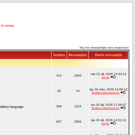
i fé mimbe
Vey les messaedjes sins responses
Sudjets
Messaedjes
Dierin messaedje
mie 22 djl, 2026 15:44:12
412
2483
lucyin
dju 26 mås, 2026 14:00:12
30
74
Scribus electronicus
lon 20 djl, 2026 17:48:07
464
1223
Walloon language
Scribus electronicus
dju 30 djl, 2026 14:31:12
907
2959
lucyin