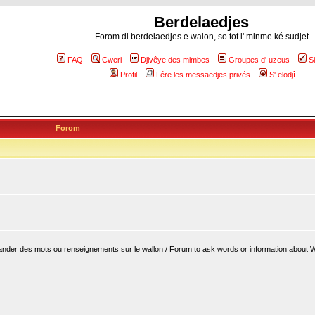
Berdelaedjes
Forom di berdelaedjes e walon, so tot l' minme ké sudjet
FAQ
Cweri
Djivêye des mimbes
Groupes d' uzeus
S
Profil
Lére les messaedjes privés
S' elodjî
Forom
er des mots ou renseignements sur le wallon / Forum to ask words or information about 