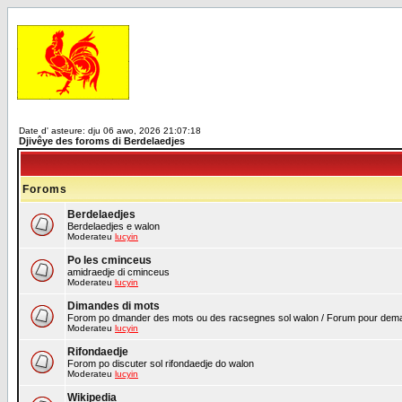
Date d' asteure: dju 06 awo, 2026 21:07:18
Djivêye des foroms di Berdelaedjes
Foroms
Berdelaedjes
Berdelaedjes e walon
Moderateu
lucyin
Po les cminceus
amidraedje di cminceus
Moderateu
lucyin
Dimandes di mots
Forom po dmander des mots ou des racsegnes sol walon / Forum pour demand
Moderateu
lucyin
Rifondaedje
Forom po discuter sol rifondaedje do walon
Moderateu
lucyin
Wikipedia