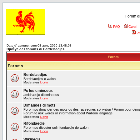
Forom di
FAQ
Cweri
Pr
Date d' asteure: sem 08 awo, 2026 13:48:08
Djivêye des foroms di Berdelaedjes
Forom
Foroms
Berdelaedjes
Berdelaedjes e walon
Moderateu
lucyin
Po les cminceus
amidraedje di cminceus
Moderateu
lucyin
Dimandes di mots
Forom po dmander des mots ou des racsegnes sol walon / Forum pour deman
Forum to ask words or information about Walloon language
Moderateu
lucyin
Rifondaedje
Forom po discuter sol rifondaedje do walon
Moderateu
lucyin
Wikipedia