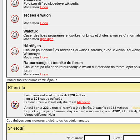
Po cåzer di l' eciclopedeye wikipedia
Moderateu
lucyin
Tecses e walon
Moderateu
lucyin
Walotux
Cåzer des libes programes éndjolikes, di Linux et d' ôtès afwaires d' infôrmat
Moderateu
djan-djan
Hårdêyes
Chal on pout anoncî les adresses di waibes, foroms, evnd. e walon, sol walon o
Walonreye
Moderateu
lucyin
Ratournaedje et tecnike do forom
Chal c' est po cåzer do ratournaedje e walon di l' eterface do forom, eyet po 
forom
Moderateu
lucyin
Marker tos les foroms come léjhous
Kî est la
Les uzeus ont scrît on totå di
7726
årtikes
I gn a
103
uzeus edjîstrés
Li dierin uzeu ki s' a-st edjîstré c' est
Marilynn
Å totå i gn a
233
uzeus d' raloyîs :: 0 edjîstrés, 0 catchîs et 233 viziteus [
Mana
Li pus k' i gn a yeu d' uzeus raloyîs å minme moumint ç' a stî
4282
, li lon 06 dj
Uzeus edjîstrés: Nolu
Ces dnêyes sont metowes a djoû totes les cénk munutes
S' elodjî
No d' uzeu:
Sicret: