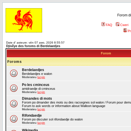
Forom di
FAQ
Cweri
Pr
Date d' asteure: vén 07 awo, 2026 8:55:57
Djivêye des foroms di Berdelaedjes
Forom
Foroms
Berdelaedjes
Berdelaedjes e walon
Moderateu
lucyin
Po les cminceus
amidraedje di cminceus
Moderateu
lucyin
Dimandes di mots
Forom po dmander des mots ou des racsegnes sol walon / Forum pour deman
Forum to ask words or information about Walloon language
Moderateu
lucyin
Rifondaedje
Forom po discuter sol rifondaedje do walon
Moderateu
lucyin
Wikipedia