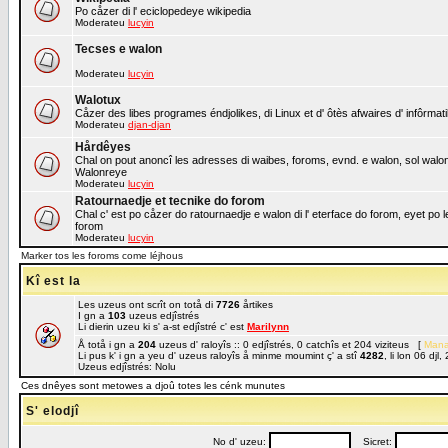
Po cåzer di l' eciclopedeye wikipedia
Moderateu
lucyin
Tecses e walon
Moderateu
lucyin
Walotux
Cåzer des libes programes éndjolikes, di Linux et d' ôtès afwaires d' infôrmat
Moderateu
djan-djan
Hårdêyes
Chal on pout anoncî les adresses di waibes, foroms, evnd. e walon, sol walon o
Walonreye
Moderateu
lucyin
Ratournaedje et tecnike do forom
Chal c' est po cåzer do ratournaedje e walon di l' eterface do forom, eyet po 
forom
Moderateu
lucyin
Marker tos les foroms come léjhous
Kî est la
Les uzeus ont scrît on totå di
7726
årtikes
I gn a
103
uzeus edjîstrés
Li dierin uzeu ki s' a-st edjîstré c' est
Marilynn
Å totå i gn a
204
uzeus d' raloyîs :: 0 edjîstrés, 0 catchîs et 204 viziteus [
Mana
Li pus k' i gn a yeu d' uzeus raloyîs å minme moumint ç' a stî
4282
, li lon 06 dj
Uzeus edjîstrés: Nolu
Ces dnêyes sont metowes a djoû totes les cénk munutes
S' elodjî
No d' uzeu:
Sicret: